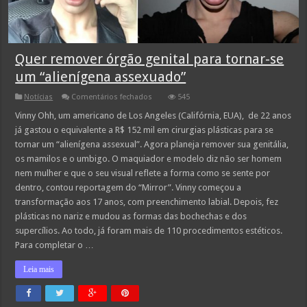
Quer remover órgão genital para tornar-se
um “alienígena assexuado”
em
Notícias
Comentários fechados
545
Quer
remover
Vinny Ohh, um americano de Los Angeles (Califórnia, EUA), de 22 anos
órgão
já gastou o equivalente a R$ 152 mil em cirurgias plásticas para se
genital
para
tornar um “alienígena assexual”. Agora planeja remover sua genitália,
tornar-
os mamilos e o umbigo. O maquiador e modelo diz não ser homem
se
um
nem mulher e que o seu visual reflete a forma como se sente por
“alienígena
assexuado”
dentro, contou reportagem do “Mirror”. Vinny começou a
transformação aos 17 anos, com preenchimento labial. Depois, fez
plásticas no nariz e mudou as formas das bochechas e dos
supercílios. Ao todo, já foram mais de 110 procedimentos estéticos.
Para completar o …
Leia mais