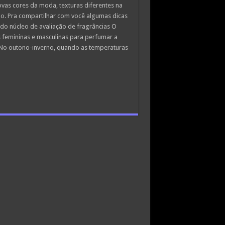
vas cores da moda, texturas diferentes na
. Pra compartilhar com você algumas dicas
o núcleo de avaliação de fragrâncias O
s femininas e masculinas para perfumar a
 “No outono-inverno, quando as temperaturas