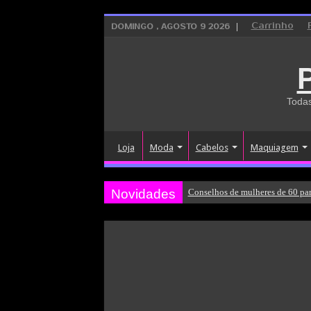
Carrinho
DOMINGO , AGOSTO 9 2026
Todas
Loja
Moda
Cabelos
Maquiagem
Novidades
Conselhos de mulheres de 60 par