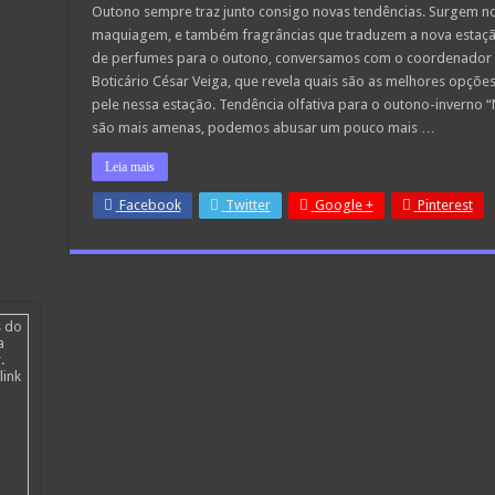
Perfumes
Outono sempre traz junto consigo novas tendências. Surgem no
para
o
maquiagem, e também fragrâncias que traduzem a nova estação
Outono/Inverno
de perfumes para o outono, conversamos com o coordenador d
Boticário César Veiga, que revela quais são as melhores opçõe
pele nessa estação. Tendência olfativa para o outono-inverno
são mais amenas, podemos abusar um pouco mais …
Leia mais
Facebook
Twitter
Google +
Pinterest
s do
a
.
link