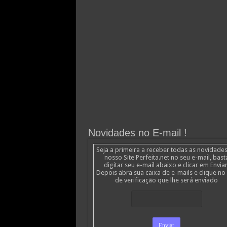
Novidades no E-mail !
Seja a primeira a receber todas as novidade
nosso Site Perfeita.net no seu e-mail, bast
digitar seu e-mail abaixo e clicar em Enviar
Depois abra sua caixa de e-mails e clique no 
de verificação que lhe será enviado