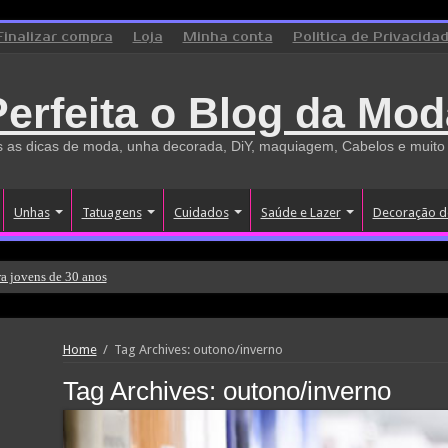
Finalizar compra
Loja
Minha conta
Politica de Privacida
Perfeita o Blog da Mod
 as dicas de moda, unha decorada, DiY, maquiagem, Cabelos e muito
Unhas
Tatuagens
Cuidados
Saúde e Lazer
Decoração d
a jovens de 30 anos
Home
/
Tag Archives: outono/inverno
Tag Archives:
outono/inverno