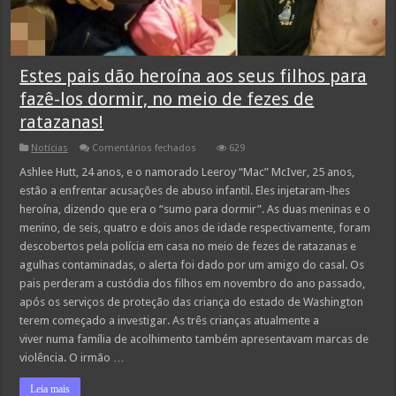
Estes pais dão heroína aos seus filhos para
fazê-los dormir, no meio de fezes de
ratazanas!​
em
Notícias
Comentários fechados
629
Estes
pais
Ashlee Hutt, 24 anos, e o namorado Leeroy “Mac” McIver, 25 anos,
dão
estão a enfrentar acusações de abuso infantil. Eles injetaram-lhes
heroína
aos
heroína, dizendo que era o “sumo para dormir”. As duas meninas e o
seus
menino, de seis, quatro e dois anos de idade respectivamente, foram
filhos
para
descobertos pela polícia em casa no meio de fezes de ratazanas e
fazê-
los
agulhas contaminadas, o alerta foi dado por um amigo do casal. Os
dormir,
pais perderam a custódia dos filhos em novembro do ano passado,
no
meio
após os serviços de proteção das criança do estado de Washington
de
terem começado a investigar. As três crianças atualmente a
fezes
de
viver numa família de acolhimento também apresentavam marcas de
ratazanas!​
violência. O irmão …
Leia mais