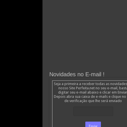
Novidades no E-mail !
Seja a primeira a receber todas as novidade
nosso Site Perfeita.net no seu e-mail, bast
digitar seu e-mail abaixo e clicar em Enviar
Depois abra sua caixa de e-mails e clique no 
de verificação que lhe será enviado