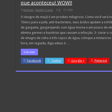
que aconteceu! WOW!!
Notícias
,
Saúde e Lazer
0
1,393
O vinagre de maçã é um produto milagroso. Como você verá no 
Tónico para a pele, anti-bacteriano, seus ácidos ajudam a esfolia
de garganta, gargarejando com água morna e um pouco de vina
elimina germes e bactérias que causam a infecção. 3- Livrar o 
de vinagre de cidra a três copos de água, coloque a mistura n
hora, em seguida, diga adeus à …
Leia mais
Facebook
Twitter
Google +
Pinterest