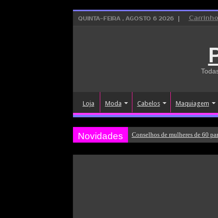
Carrinh
QUINTA-FEIRA , AGOSTO 6 2026
Todas
Loja
Moda
Cabelos
Maquiagem
Novidades
Conselhos de mulheres de 60 par