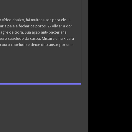
vídeo abaixo, há muitos usos para ele. 1-
r a pele e fechar os poros. 2- Aliviar a dor
gre de cidra. Sua ação anti-bacteriana
couro cabeludo da caspa. Misture uma xícara
o couro cabeludo e deixe descansar por uma