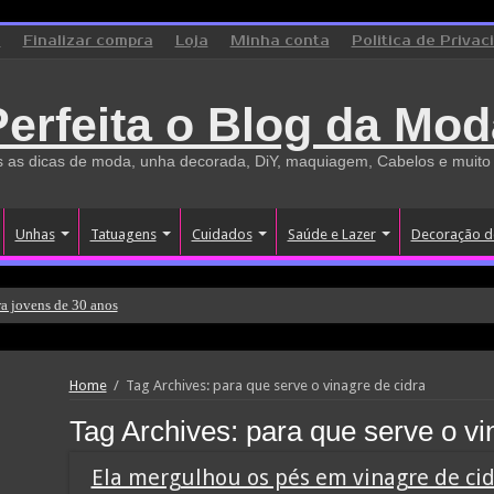
o
Finalizar compra
Loja
Minha conta
Politica de Privac
Perfeita o Blog da Mod
 as dicas de moda, unha decorada, DiY, maquiagem, Cabelos e muito
Unhas
Tatuagens
Cuidados
Saúde e Lazer
Decoração d
a jovens de 30 anos
Home
/
Tag Archives: para que serve o vinagre de cidra
Tag Archives:
para que serve o vi
Ela mergulhou os pés em vinagre de cid