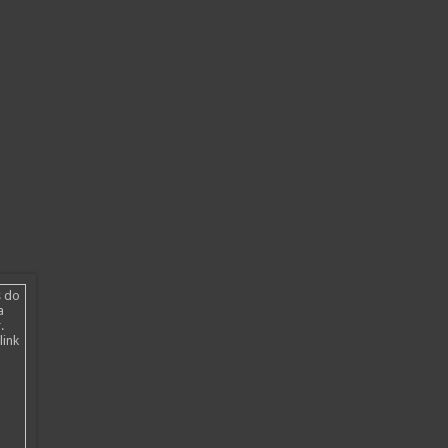
s do
a
.
link