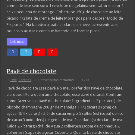
creme de leite sem soro 1 envelope de gelatina sem sabor incolor 1
caixa pequena de morango. Cobertura: 150g de chocolate ao leite
picado 1/2 lata de creme de leite Morangos para decorar Modo de
Preparo: 1-Na batedeira, bata as claras em neve, acrescente aos
poucos o açúcar e continue batendo até formar picos …
Leia mais
Pavê de chocolate
em
Pavê
,
Receitas
Comentários fechados
243
Pavê
de
Pavê de chocolate Esse pavê é o meu preferido!! Pavê de chocolate,
chocolate
claroooo!! Para quem ama chocolate, esse pavê é divinal. Confiram
como fazer vosso pavê de chocolate: Ingredientes: 2 pacote(s) de
biscoito champagne 200 gr de manteiga 1 1/2 xícara(s) (chá) de
açúcar 3/4 xícara(s) (chá) de cacau em pó 5 colher(es) (sopa) de licor
de cacau 3 unidade(s) de gema de ovo 3 unidade(s) de clara de ovo
Calda 2 xícara(s) (chá) de Água 2 colher(es) (sopa) de conhaque 2
colher(es) (sopa) de açúcar Cobertura Quanto baste de chocolate