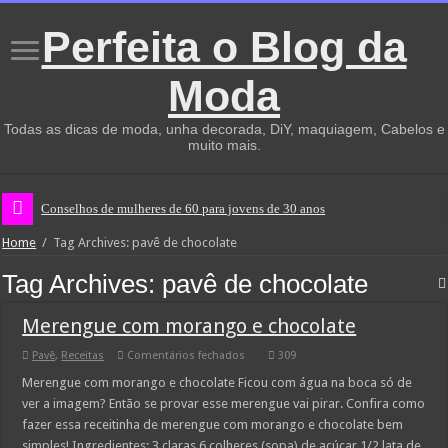
Perfeita o Blog da
Moda
Todas as dicas de moda, unha decorada, DiY, maquiagem, Cabelos e
muito mais.
Conselhos de mulheres de 60 para jovens de 30 anos
Home
/
Tag Archives: pavê de chocolate
Tag Archives:
pavê de chocolate
Merengue com morango e chocolate
em
Pavê
,
Receitas
Comentários fechados
309
Merengue
com
Merengue com morango e chocolate Ficou com água na boca só de
morango
ver a imagem? Então se provar esse merengue vai pirar. Confira como
e
chocolate
fazer essa receitinha de merengue com morango e chocolate bem
simples! Ingredientes: 3 claras 6 colheres (sopa) de açúcar 1/2 lata de