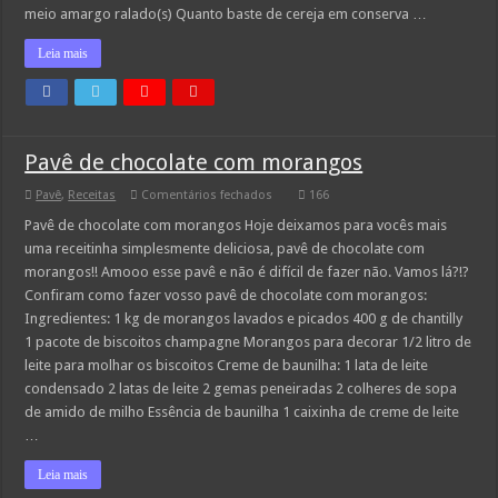
meio amargo ralado(s) Quanto baste de cereja em conserva …
Leia mais
Pavê de chocolate com morangos
em
Pavê
,
Receitas
Comentários fechados
166
Pavê
de
Pavê de chocolate com morangos Hoje deixamos para vocês mais
chocolate
uma receitinha simplesmente deliciosa, pavê de chocolate com
com
morangos
morangos!! Amooo esse pavê e não é difícil de fazer não. Vamos lá?!?
Confiram como fazer vosso pavê de chocolate com morangos:
Ingredientes: 1 kg de morangos lavados e picados 400 g de chantilly
1 pacote de biscoitos champagne Morangos para decorar 1/2 litro de
leite para molhar os biscoitos Creme de baunilha: 1 lata de leite
condensado 2 latas de leite 2 gemas peneiradas 2 colheres de sopa
de amido de milho Essência de baunilha 1 caixinha de creme de leite
…
Leia mais