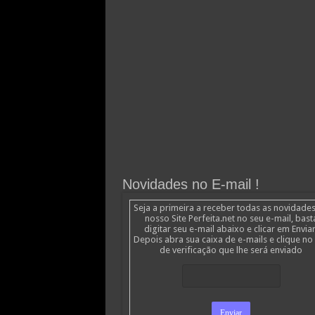
Novidades no E-mail !
Seja a primeira a receber todas as novidade
nosso Site Perfeita.net no seu e-mail, bast
digitar seu e-mail abaixo e clicar em Enviar
Depois abra sua caixa de e-mails e clique no 
de verificação que lhe será enviado