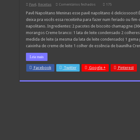
em
Pavê
,
Receitas
Comentários fechados
175
Pavê
Napolitano
Pavê Napolitano Meninas esse pavê napolitano é deliciosooo!! É
deixa pra vocês essa receitinha para fazer num feriado ou fim
napolitano. Ingredientes: 2 pacotes de biscoito chamapgne (36
morangos Creme branco: 1 lata de leite condensado 2 colheres
medida de leite (a mesma da lata de leite condensado) 1 gema 
caixinha de creme de leite 1 colher de essência de baunilha C
Leia mais
Facebook
Twitter
Google +
Pinterest