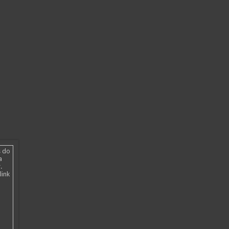
s do
a
.
link