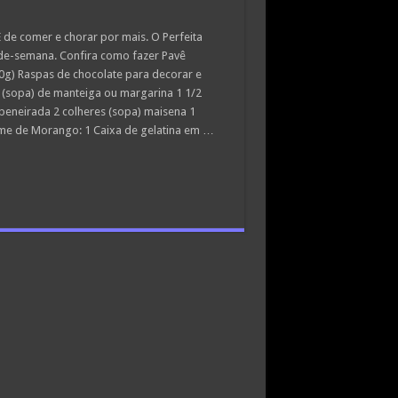
 de comer e chorar por mais. O Perfeita
-de-semana. Confira como fazer Pavê
0g) Raspas de chocolate para decorar e
 (sopa) de manteiga ou margarina 1 1/2
peneirada 2 colheres (sopa) maisena 1
reme de Morango: 1 Caixa de gelatina em …