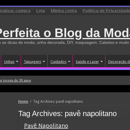
inalizar compra
Loja
Minha conta
Politica de Privacidad
Perfeita o Blog da Mod
 as dicas de moda, unha decorada, DiY, maquiagem, Cabelos e muito
Unhas
Tatuagens
Cuidados
Saúde e Lazer
Decoração d
a jovens de 30 anos
Home
/
Tag Archives: pavê napolitano
Tag Archives:
pavê napolitano
Pavê Napolitano