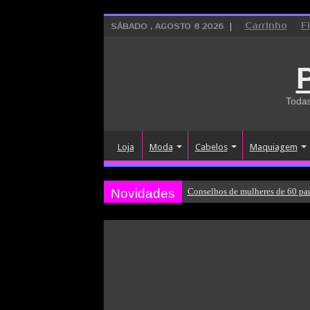
Carrinho
F
SÁBADO , AGOSTO 8 2026
Todas
Loja
Moda
Cabelos
Maquiagem
Novidades
Conselhos de mulheres de 60 par