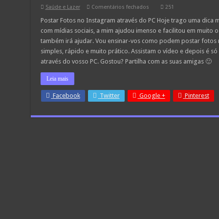
em
Saúde e Lazer
Comentários fechados
251
Saiba
como
Postar Fotos no Instagram através do PC Hoje trago uma dica m
postar
com mídias sociais, a mim ajudou imenso e facilitou em muito o
fotos
no
também irá ajudar. Vou ensinar-vos como podem postar fotos n
Instagram
simples, rápido e muito prático. Assistam o vídeo e depois é s
através
do
através do vosso PC. Gostou? Partilha com as suas amigas 🙂
PC
Leia mais
Facebook
Twitter
Google +
Pinterest