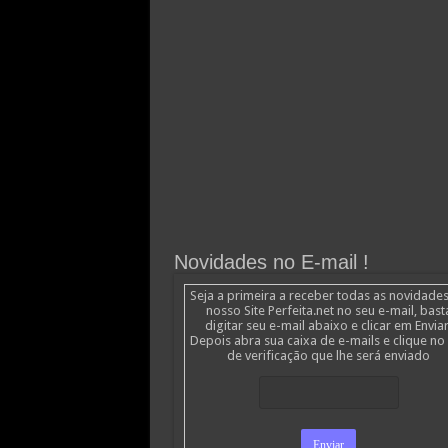
Novidades no E-mail !
Seja a primeira a receber todas as novidade
nosso Site Perfeita.net no seu e-mail, bast
digitar seu e-mail abaixo e clicar em Enviar
Depois abra sua caixa de e-mails e clique no 
de verificação que lhe será enviado