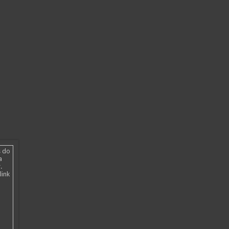
s do
a
.
link