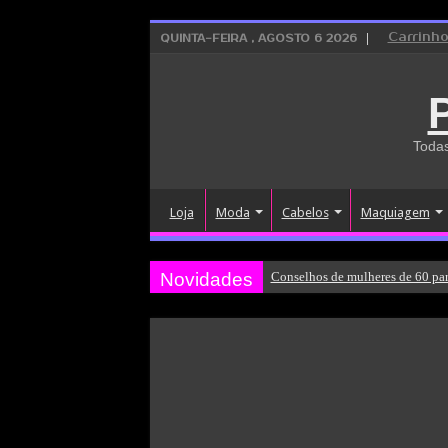
Carrinh
QUINTA-FEIRA , AGOSTO 6 2026
Todas
Loja
Moda
Cabelos
Maquiagem
Novidades
Conselhos de mulheres de 60 par