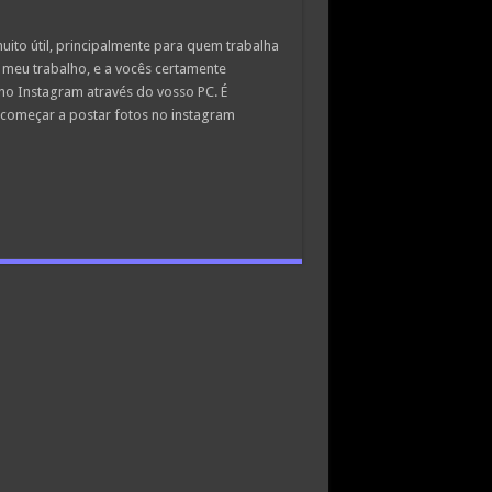
uito útil, principalmente para quem trabalha
 meu trabalho, e a vocês certamente
o Instagram através do vosso PC. É
ó começar a postar fotos no instagram