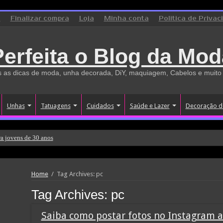
o
Finalizar compra
Loja
Minha conta
Politica de Privac
Perfeita o Blog da Mod
 as dicas de moda, unha decorada, DiY, maquiagem, Cabelos e muito
Unhas
Tatuagens
Cuidados
Saúde e Lazer
Decoração d
a jovens de 30 anos
Home
/
Tag Archives: pc
Tag Archives:
pc
Saiba como postar fotos no Instagram a