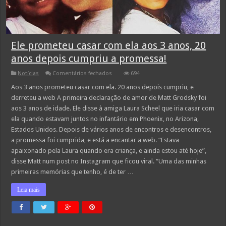
Ele prometeu casar com ela aos 3 anos, 20
anos depois cumpriu a promessa!
em
Notícias
Comentários fechados
694
Ele
prometeu
Aos 3 anos prometeu casar com ela. 20 anos depois cumpriu, e
casar
derreteu a web A primeira declaração de amor de Matt Grodsky foi
com
ela
aos 3 anos de idade. Ele disse à amiga Laura Scheel que iria casar com
aos
ela quando estavam juntos no infantário em Phoenix, no Arizona,
3
anos,
Estados Unidos. Depois de vários anos de encontros e desencontros,
20
anos
a promessa foi cumprida, e está a encantar a web. “Estava
depois
apaixonado pela Laura quando era criança, e ainda estou até hoje”,
cumpriu
a
disse Matt num post no Instagram que ficou viral. “Uma das minhas
promessa!
primeiras memórias que tenho, é de ter …
Leia mais