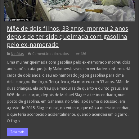
Mãe de dois filhos, 33 anos, morreu 2 anos
depois de ter sido queimada com gasolina
pelo ex-namorado
em
Notícias
Comentários fechados
486
Mãe
de
Uma mulher queimada com gasolina pelo ex-namorado morreu dois
dois
anos após o ataque. Judy Malinowski viveu um verdadeiro inferno. Há
filhos,
33
cerca de dois anos, o seu ex-namorado jogou gasolina para cima
anos,
dela e pegou-lhe fogo. Terça-feira, ela morreu com 33 anos. Mãe de
morreu
2
duas crianças, ela sofreu queimaduras de quarto e quinto graus, em
anos
depois
80% do seu corpo, depois de Michael Slager a ter incendiado, num
de
posto de gasolina, em Gahanna, no Ohio, após uma discussão, em
ter
sido
agosto de 2015. Slager disse, no entanto, que não a queria incendiar,
queimada
o que teria acontecido acidentalmente, quando acendeu um cigarro.
com
gasolina
O fogo …
pelo
ex-
namorado
Leia mais