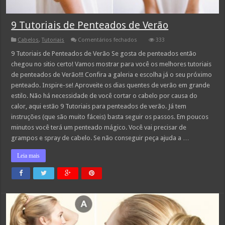
9 Tutoriais de Penteados de Verão
em
Cabelos
,
Tutoriais
Comentários fechados
333
9
Tutoriais
9 Tutoriais de Penteados de Verão Se gosta de penteados então
de
chegou no sitio certo! Vamos mostrar para você os melhores tutoriais
Penteados
de
de penteados de Verão!!! Confira a galeria e escolha já o seu próximo
Verão
penteado. Inspire-se! Aproveite os dias quentes de verão em grande
estilo. Não há necessidade de você cortar o cabelo por causa do
calor, aqui estão 9 Tutoriais para penteados de verão. Já tem
instruções (que são muito fáceis) basta seguir os passos. Em poucos
minutos você terá um penteado mágico. Você vai precisar de
grampos e spray de cabelo. Se não conseguir peça ajuda a …
Leia mais