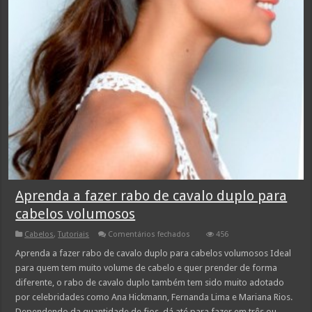
Aprenda a fazer rabo de cavalo duplo para
cabelos volumosos
em
Cabelos
,
Tutoriais
Comentários fechados
456
Aprenda
a
Aprenda a fazer rabo de cavalo duplo para cabelos volumosos Ideal
fazer
para quem tem muito volume de cabelo e quer prender de forma
rabo
de
diferente, o rabo de cavalo duplo também tem sido muito adotado
cavalo
por celebridades como Ana Hickmann, Fernanda Lima e Mariana Rios.
duplo
para
Dependendo da quantidade de fios, dá até para fazer em três ou