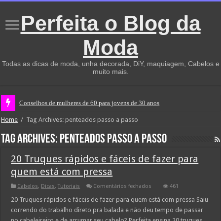
Perfeita o Blog da
Moda
Todas as dicas de moda, unha decorada, DiY, maquiagem, Cabelos e
muito mais.
Conselhos de mulheres de 60 para jovens de 30 anos
Home
/
Tag Archives: penteados passo a passo
Tag Archives:
penteados passo a passo
20 Truques rápidos e fáceis de fazer para
quem está com pressa
em
Cabelos
,
Dicas
,
Tutoriais
Comentários fechados
461
20
Truques
20 Truques rápidos e fáceis de fazer para quem está com pressa Saiu
rápidos
correndo do trabalho direto pra balada e não deu tempo de passar
e
fáceis
no cabeleireiro e de arrumar seu cabelo? Perfeita ensina 20 truques