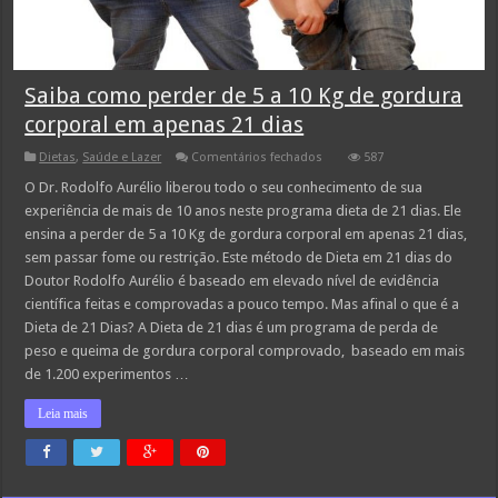
Saiba como perder de 5 a 10 Kg de gordura
corporal em apenas 21 dias
em
Dietas
,
Saúde e Lazer
Comentários fechados
587
Saiba
como
O Dr. Rodolfo Aurélio liberou todo o seu conhecimento de sua
perder
experiência de mais de 10 anos neste programa dieta de 21 dias. Ele
de
5
ensina a perder de 5 a 10 Kg de gordura corporal em apenas 21 dias,
a
sem passar fome ou restrição. Este método de Dieta em 21 dias do
10
Kg
Doutor Rodolfo Aurélio é baseado em elevado nível de evidência
de
gordura
científica feitas e comprovadas a pouco tempo. Mas afinal o que é a
corporal
Dieta de 21 Dias? A Dieta de 21 dias é um programa de perda de
em
apenas
peso e queima de gordura corporal comprovado, baseado em mais
21
de 1.200 experimentos …
dias
Leia mais