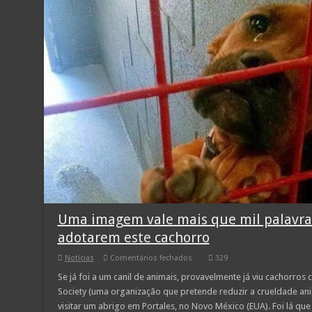
Uma imagem vale mais que mil palavras
adotarem este cachorro
em
Notícias
Comentários fechados
329
Uma
imagem
Se já foi a um canil de animais, provavelmente já viu cachorros
vale
Society (uma organização que pretende reduzir a crueldade anim
mais
que
visitar um abrigo em Portales, no Novo México (EUA). Foi lá que 
mil