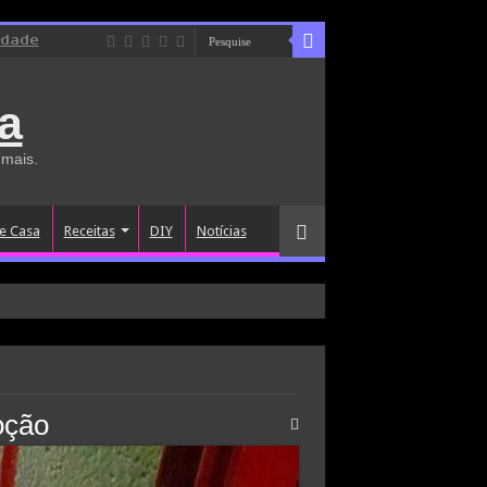
idade
a
 mais.
e Casa
Receitas
DIY
Notícias
oção