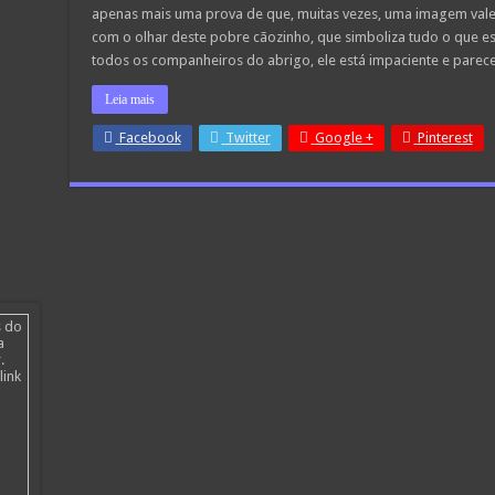
apenas mais uma prova de que, muitas vezes, uma imagem vale 
palavras.
Veja
com o olhar deste pobre cãozinho, que simboliza tudo o que e
o
motivo
todos os companheiros do abrigo, ele está impaciente e parec
que
levou
Leia mais
a
adotarem
este
Facebook
Twitter
Google +
Pinterest
cachorro
s do
a
.
link