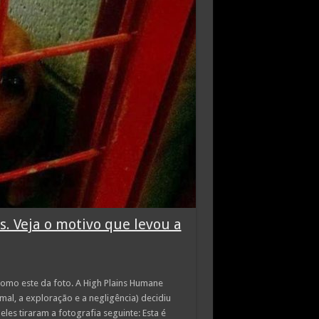
. Veja o motivo que levou a
 como este da foto. A High Plains Humane
al, a exploração e a negligência) decidiu
eles tiraram a fotografia seguinte: Esta é