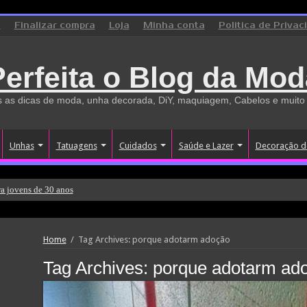
o
Finalizar compra
Loja
Minha conta
Politica de Privac
Perfeita o Blog da Mod
 as dicas de moda, unha decorada, DiY, maquiagem, Cabelos e muito
Unhas
Tatuagens
Cuidados
Saúde e Lazer
Decoração d
a jovens de 30 anos
Home
/
Tag Archives: porque adotarm adoção
Tag Archives:
porque adotarm ad