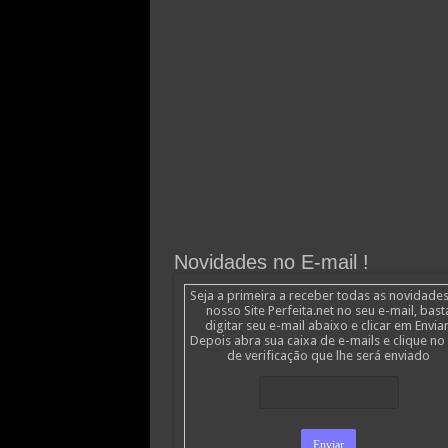
Novidades no E-mail !
Seja a primeira a receber todas as novidade
nosso Site Perfeita.net no seu e-mail, bast
digitar seu e-mail abaixo e clicar em Enviar
Depois abra sua caixa de e-mails e clique no 
de verificação que lhe será enviado