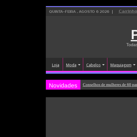
Carrinh
QUINTA-FEIRA , AGOSTO 6 2026
Todas
Loja
Moda
Cabelos
Maquiagem
Novidades
Conselhos de mulheres de 60 par