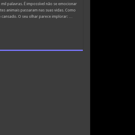
mil palavras. É impossível não se emocionar
stes animais passaram nas suas vidas. Como
e cansado. O seu olhar parece implorar: …