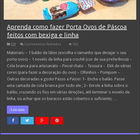
Aprenda como fazer Porta Ovos de Páscoa
feitos com bexiga e linha
em
DIY
Comentários fechados
952
Aprenda
como
Materiais: – 1 balão de látex (escolha o tamanho que desejar o seu
fazer
porta ovos) – 1 novelo de linha para crochê (cor de sua preferência) –
Porta
Ovos
Cola branca para artesanato – Pincel chato – Tesoura – EVA de várias
de
cores (para fazer a decoração do ovo) – Olhinhos – Pompom –
Páscoa
feitos
Outras decoradas a gosto Passo a Passo: 1– Encha o balão. Passe
com
bexiga
uma camada de cola branca por todo ele ; 2– Enrole a linha sobre o
e
balão, cruzando os fios em várias direções, até terminar o novelo de
linha
linha, ou achar que os buracos estão cobertos o suficiente; …
Leia mais