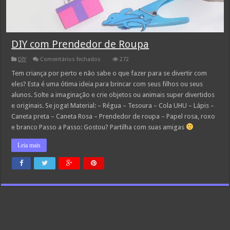
DIY com Prendedor de Roupa
em
DIY
Comentários fechados
272
DIY
com
Tem criança por perto e não sabe o que fazer para se divertir com
Prendedor
eles? Esta é uma ótima ideia para brincar com seus filhos ou seus
de
Roupa
alunos. Solte a imaginação e crie objetos ou animais super divertidos
e originais. Se joga! Material: – Régua – Tesoura – Cola UHU – Lápis –
Caneta preta – Caneta Rosa – Prendedor de roupa – Papel rosa, roxo
e branco Passo a Passo: Gostou? Partilha com suas amigas
Leia mais