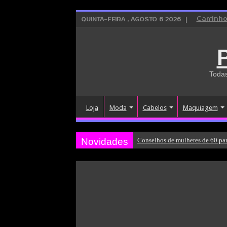
Carrinh
QUINTA-FEIRA , AGOSTO 6 2026
Todas
Loja
Moda
Cabelos
Maquiagem
Novidades
Conselhos de mulheres de 60 par