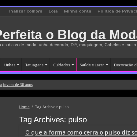
o
Finalizar compra
Loja
Minha conta
Politica de Privac
Perfeita o Blog da Mod
 as dicas de moda, unha decorada, DiY, maquiagem, Cabelos e muito
Unhas
Tatuagens
Cuidados
Saúde e Lazer
Decoração d
a jovens de 30 anos
Home
/
Tag Archives: pulso
Tag Archives:
pulso
O que a forma como cerra o pulso diz s