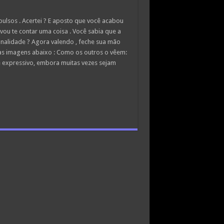
ulsos . Acertei ? E aposto que você acabou
vou te contar uma coisa . Você sabia que a
alidade ? Agora valendo , feche sua mão
s imagens abaixo : Como os outros o vêem:
 e expressivo, embora muitas vezes sejam