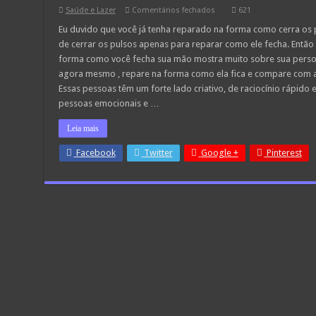
em
Saúde e Lazer
Comentários fechados
621
O
que
Eu duvido que você já tenha reparado na forma como cerra os p
a
de cerrar os pulsos apenas para reparar como ele fecha. Então 
forma
como
forma como você fecha sua mão mostra muito sobre sua person
cerra
agora mesmo , repare na forma como ela fica e compare com a
o
pulso
Essas pessoas têm um forte lado criativo, de raciocínio rápido
diz
sobre
pessoas emocionais e …
você
Leia mais
Facebook
Twitter
Google +
Pinterest