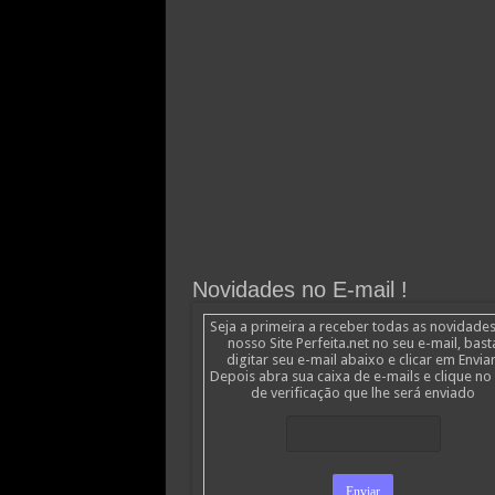
Novidades no E-mail !
Seja a primeira a receber todas as novidade
nosso Site Perfeita.net no seu e-mail, bast
digitar seu e-mail abaixo e clicar em Enviar
Depois abra sua caixa de e-mails e clique no 
de verificação que lhe será enviado