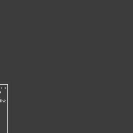
s do
a
.
link