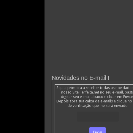
Novidades no E-mail !
Seja a primeira a receber todas as novidade
nosso Site Perfeita.net no seu e-mail, bast
digitar seu e-mail abaixo e clicar em Enviar
Depois abra sua caixa de e-mails e clique no 
de verificação que lhe será enviado