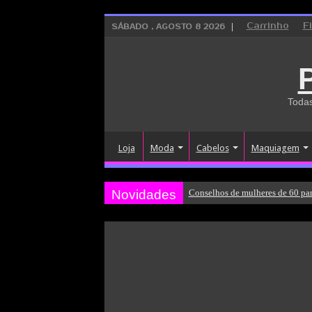
Carrinho
F
SÁBADO , AGOSTO 8 2026
Todas
Loja
Moda
Cabelos
Maquiagem
Novidades
Conselhos de mulheres de 60 par