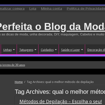
inalizar compra
Loja
Minha conta
Politica de Privacidad
Perfeita o Blog da Mod
 as dicas de moda, unha decorada, DiY, maquiagem, Cabelos e muito
Unhas
Tatuagens
Cuidados
Saúde e Lazer
Decoração d
a jovens de 30 anos
Home
/
Tag Archives: qual o melhor método de depilação
Tag Archives:
qual o melhor méto
Métodos de Depilação – Escolha o seu!