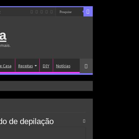
e
a
 mais.
e Casa
Receitas
DIY
Notícias
do de depilação