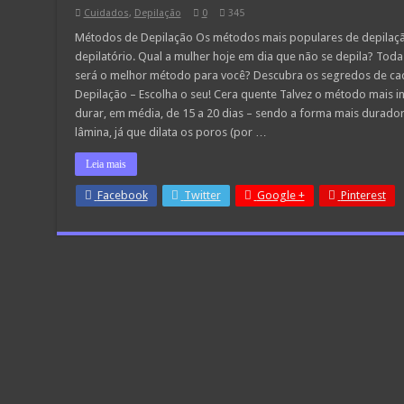
Cuidados
,
Depilação
0
345
Métodos de Depilação Os métodos mais populares de depilação
depilatório. Qual a mulher hoje em dia que não se depila? Todas
será o melhor método para você? Descubra os segredos de ca
Depilação – Escolha o seu! Cera quente Talvez o método mais in
durar, em média, de 15 a 20 dias – sendo a forma mais durado
lâmina, já que dilata os poros (por …
Leia mais
Facebook
Twitter
Google +
Pinterest