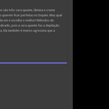
 são três: cera quente, lâmina e creme
 querem ficar perfeitas no biquíni. Mas qual
da um e escolha o melhor! Métodos de
dicado, pois a cera quente faz a depilação
ra. Ela também é menos agressiva que a