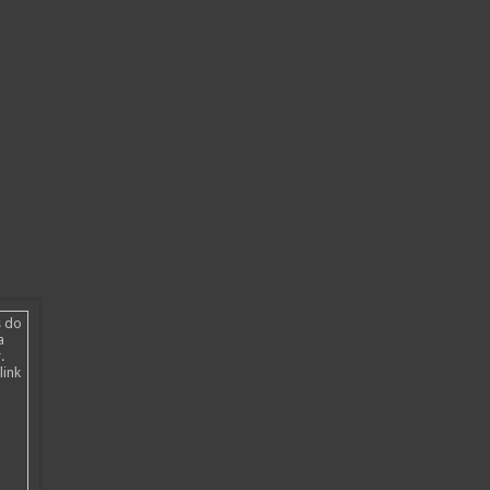
s do
a
.
link