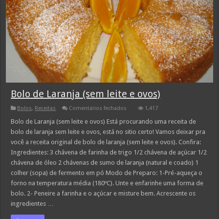
Bolo de Laranja (sem leite e ovos)
em
Bolos
,
Receitas
Comentários fechados
1,417
Bolo
de
Bolo de Laranja (sem leite e ovos) Está procurando uma receita de
Laranja
bolo de laranja sem leite e ovos, está no sitio certo! Vamos deixar pra
(sem
leite
você a receita original de bolo de laranja (sem leite e ovos). Confira:
e
Ingredientes: 3 chávena de farinha de trigo 1/2 chávena de açúcar 1/2
ovos)
chávena de óleo 2 chávenas de sumo de laranja (natural e coado) 1
colher (sopa) de fermento em pó Modo de Preparo: 1-Pré-aqueça o
forno na temperatura média (180ºC). Unte e enfarinhe uma forma de
bolo. 2- Peneire a farinha e o açúcar e misture bem. Acrescente os
ingredientes …