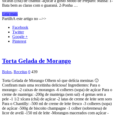
xícaras (chá) de chantili -açúcar a gosto Modo de Preparo: Massa: 1-
Bata bem as claras com o guaraná. 2-Ponha …
Leia mais
PartilhA este artigo no -->>
Facebook
Twitter
Google +
Pinterest
Torta Gelada de Morango
Bolos
,
Receitas
0
439
Torta Gelada de Morango Olhem só que delícia meninas 🙂
Confiram mais uma receitinha deliciosa! Ingredientes: Para o
morango: -2 caixas de morangos -6 colheres (sopa) de açúcar Para o
creme de manteiga: -200g de manteiga (sem sal) -4 gemas sem a
pele -1 1/2 xícara (chá) de açúcar -2 latas de creme de leite sem soro
Para o Chantilly: -500 ml de creme de leite fresco -3 colheres (sopa)
de açúcar -500g de biscoito champagne -1 colher (sobremesa) de
licor de avelã -150 ml de leite -Morangos macerados com açúcar -