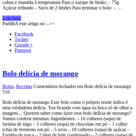
cubos e mantida à temperatura Para o xarope de limão: – 75g
Açúcar refinado – Suco de 2 limões Para terminar o bolo: – …
Leia mais
PartilhA este artigo no -->>
Facebook
Twitter
Google +
Pinterest
Bolo delícia de morango
Bolos
,
Receitas
Comentários fechados
em Bolo delícia de morango
516
Bolo delícia de morango Esse bolo como o próprio nome indica é
uma verdadeira delícia. Tou ficando com água na boca só de olhar a
imagem… Querem saber como fazer esse bolo delícia de morango?
Vamos conferir meninas: Ingredientes: – 10 colheres (sopa) de
farinha de trigo – 3 colheres (sopa) de chocolate em pó – 1 colher
(chá) de fermento em pó – 5 ovos – 10 colheres (sopa) de açúcar –
Farinha de rosca – 2 latas de leite condensado – 2 colheres (sopa) de