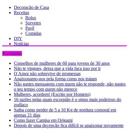
Decoração de Casa
Receitas
Bolos
Sorvetes
Pavê
Comidas
DIY
Notícias
Novidades
Conselhos de mulheres de 60 para jovens de 30 anos
Não te vingues, deixa que a vida faça isso por ti
O Amor não sobrevive de promessas
Apaixonamo-nos pela forma como nos tratam
Não gastes mensagens com quem não te responde, não gastes
o teu tempo com quem não merece
Mulheres, acordem! (Escrito por Homens)
16 razões pelas quais escorpião é o signo mais poderoso do
zodíaco
Saiba como perder de 5 a 10 Kg de gordura corporal em
apenas 21 dias
Como fazer Camisa em Origami
Depois de uma decepção fica difícil se apaixonar novamente