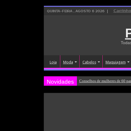
Carrinh
QUINTA-FEIRA , AGOSTO 6 2026
Todas
Loja
Moda
Cabelos
Maquiagem
Novidades
Conselhos de mulheres de 60 par