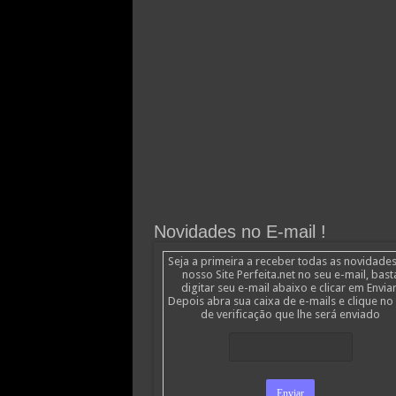
Novidades no E-mail !
Seja a primeira a receber todas as novidade
nosso Site Perfeita.net no seu e-mail, bast
digitar seu e-mail abaixo e clicar em Enviar
Depois abra sua caixa de e-mails e clique no 
de verificação que lhe será enviado