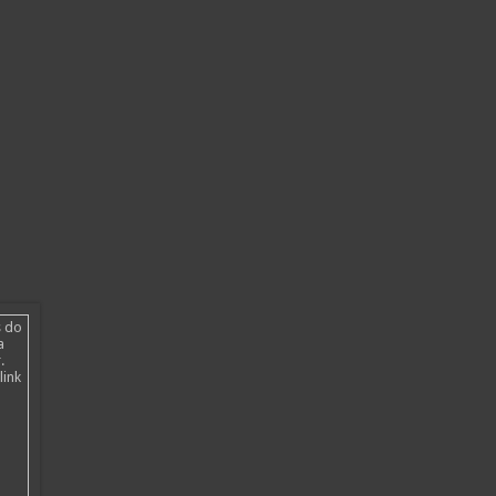
s do
a
.
link