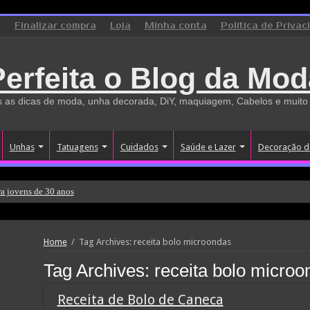
o
Finalizar compra
Loja
Minha conta
Politica de Privac
Perfeita o Blog da Mod
 as dicas de moda, unha decorada, DiY, maquiagem, Cabelos e muito
Unhas
Tatuagens
Cuidados
Saúde e Lazer
Decoração d
a jovens de 30 anos
Home
/
Tag Archives: receita bolo microondas
Tag Archives:
receita bolo microo
Receita de Bolo de Caneca