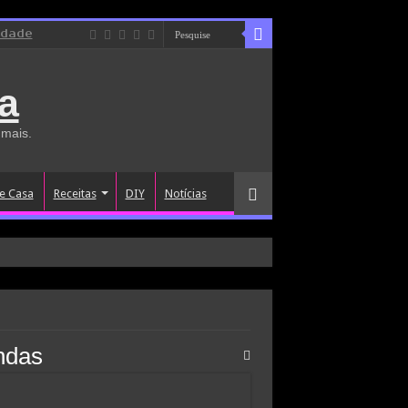
idade
a
 mais.
e Casa
Receitas
DIY
Notícias
ndas