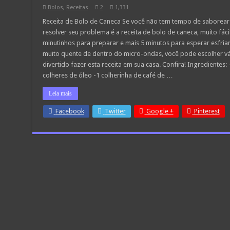
Bolos
,
Receitas
2
1,331
Receita de Bolo de Caneca Se você não tem tempo de saborear 
resolver seu problema é a receita de bolo de caneca, muito fáci
minutinhos para preparar e mais 5 minutos para esperar esfriar
muito quente de dentro do micro-ondas, você pode escolher vá
divertido fazer esta receita em sua casa. Confira! Ingredientes: -
colheres de óleo -1 colherinha de café de …
Leia mais
Facebook
Twitter
Google +
Pinterest