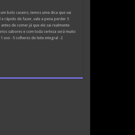
um bolo caseiro, temos uma dica que vai
l e rápido de fazer, vale a pena perder 5
 antes de comer já que ele sai realmente
rios sabores e com toda certeza será muito
1 ovo -5 colheres de leite integral -2