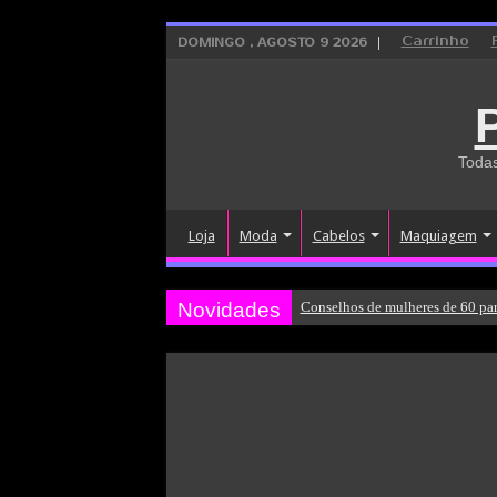
Carrinho
DOMINGO , AGOSTO 9 2026
Todas
Loja
Moda
Cabelos
Maquiagem
Novidades
Conselhos de mulheres de 60 par