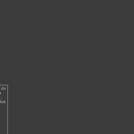
s do
a
.
link