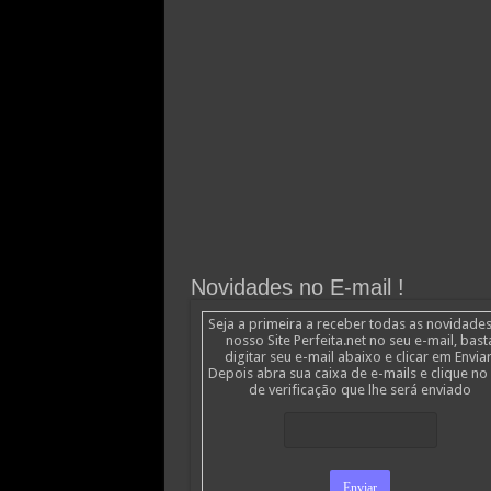
Novidades no E-mail !
Seja a primeira a receber todas as novidade
nosso Site Perfeita.net no seu e-mail, bast
digitar seu e-mail abaixo e clicar em Enviar
Depois abra sua caixa de e-mails e clique no 
de verificação que lhe será enviado