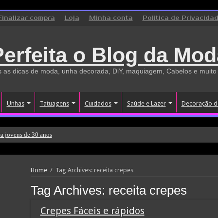
Finalizar compra
Loja
Minha conta
Politica de Privacida
Perfeita o Blog da Mod
 as dicas de moda, unha decorada, DiY, maquiagem, Cabelos e muito
Unhas
Tatuagens
Cuidados
Saúde e Lazer
Decoração d
a jovens de 30 anos
Home
/
Tag Archives: receita crepes
Tag Archives:
receita crepes
Crepes Fáceis e rápidos