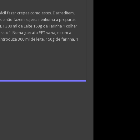
fácil fazer crepes como estes. E acreditem,
is e não fazem sujeira nenhuma a preparar.
T 300 ml de Leite 150g de Farinha 1 colher
sso: 1-Numa garrafa PET vazia, e com a
ntroduza 300 ml de leite, 150g de farinha, 1