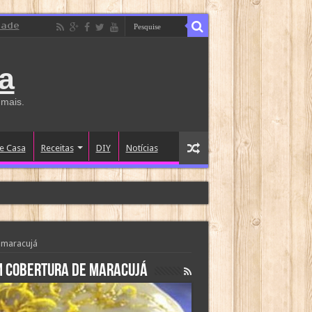
dade
a
 mais.
e Casa
Receitas
DIY
Notícias
e maracujá
om cobertura de maracujá