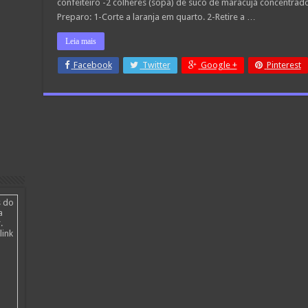
confeiteiro -2 colheres (sopa) de suco de maracujá concentrad
maracujá
Preparo: 1-Corte a laranja em quarto. 2-Retire a …
Leia mais
Facebook
Twitter
Google +
Pinterest
s do
a
.
link