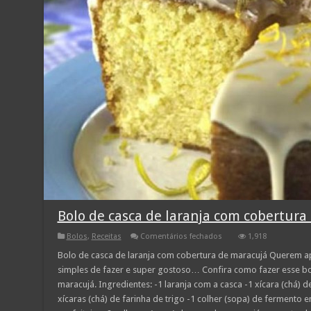
Bolo de casca de laranja com cobertura
em
Bolos
,
Receitas
Comentários fechados
1,918
Bolo
de
Bolo de casca de laranja com cobertura de maracujá Querem ap
casca
simples de fazer e super gostoso… Confira como fazer esse bo
de
laranja
maracujá. Ingredientes: -1 laranja com a casca -1 xícara (chá) de
com
xícaras (chá) de farinha de trigo -1 colher (sopa) de fermento 
cobertura
de