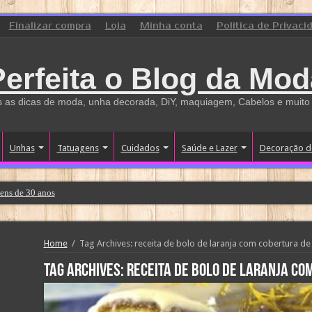
Finalizar compra
Loja
Minha conta
Politica de Privaci
Perfeita o Blog da Mod
 as dicas de moda, unha decorada, DiY, maquiagem, Cabelos e muito
Unhas
Tatuagens
Cuidados
Saúde e Lazer
Decoração d
ens de 30 anos
Home
/
Tag Archives: receita de bolo de laranja com cobertura d
Tag Archives:
receita de bolo de laranja c