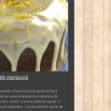
 de maracujá
render a fazer esse bolo gostoso? Ele é
lo de casca de laranja com cobertura de
 óleo -4 ovos -2 xícaras (chá) de açúcar -2
em pó Cobertura: -1 xícara (chá) de açúcar de