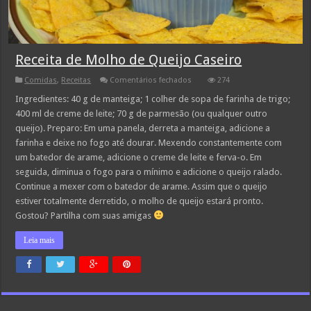
Receita de Molho de Queijo Caseiro
em
Comidas
,
Receitas
Comentários fechados
274
Receita
de
Ingredientes: 40 g de manteiga; 1 colher de sopa de farinha de trigo;
Molho
400 ml de creme de leite; 70 g de parmesão (ou qualquer outro
de
Queijo
queijo). Preparo: Em uma panela, derreta a manteiga, adicione a
Caseiro
farinha e deixe no fogo até dourar. Mexendo constantemente com
um batedor de arame, adicione o creme de leite e ferva-o. Em
seguida, diminua o fogo para o mínimo e adicione o queijo ralado.
Continue a mexer com o batedor de arame. Assim que o queijo
estiver totalmente derretido, o molho de queijo estará pronto.
Gostou? Partilha com suas amigas
Leia mais