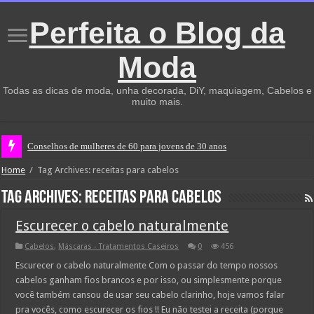
Perfeita o Blog da
Moda
Todas as dicas de moda, unha decorada, DiY, maquiagem, Cabelos e
muito mais.
Conselhos de mulheres de 60 para jovens de 30 anos
Home
/
Tag Archives: receitas para cabelos
Tag Archives:
receitas para cabelos
Escurecer o cabelo naturalmente
Cabelos
,
Máscaras - Tratamentos Caseiros
0
456
Escurecer o cabelo naturalmente Com o passar do tempo nossos
cabelos ganham fios brancos e por isso, ou simplesmente porque
você também cansou de usar seu cabelo clarinho, hoje vamos falar
pra vocês, como escurecer os fios !! Eu não testei a receita (porque