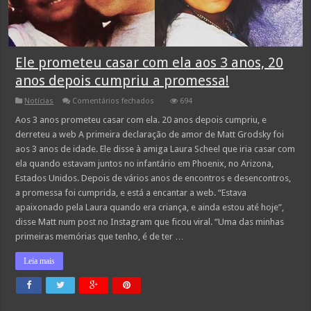
Ele prometeu casar com ela aos 3 anos, 20
anos depois cumpriu a promessa!
em
Notícias
Comentários fechados
694
Ele
prometeu
Aos 3 anos prometeu casar com ela. 20 anos depois cumpriu, e
casar
derreteu a web A primeira declaração de amor de Matt Grodsky foi
com
ela
aos 3 anos de idade. Ele disse à amiga Laura Scheel que iria casar com
aos
ela quando estavam juntos no infantário em Phoenix, no Arizona,
3
anos,
Estados Unidos. Depois de vários anos de encontros e desencontros,
20
anos
a promessa foi cumprida, e está a encantar a web. “Estava
depois
apaixonado pela Laura quando era criança, e ainda estou até hoje”,
cumpriu
a
disse Matt num post no Instagram que ficou viral. “Uma das minhas
promessa!
primeiras memórias que tenho, é de ter …
Leia mais