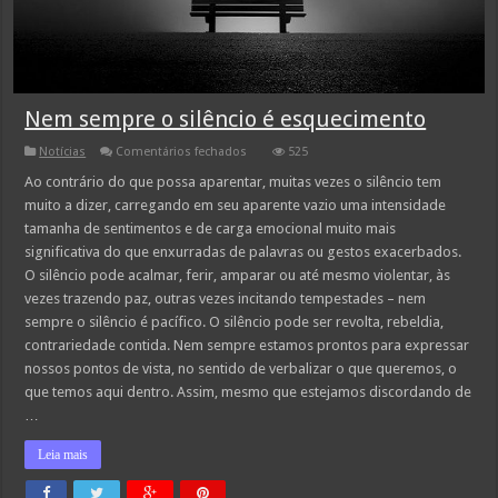
Nem sempre o silêncio é esquecimento
em
Notícias
Comentários fechados
525
Nem
sempre
Ao contrário do que possa aparentar, muitas vezes o silêncio tem
o
muito a dizer, carregando em seu aparente vazio uma intensidade
silêncio
é
tamanha de sentimentos e de carga emocional muito mais
esquecimento
significativa do que enxurradas de palavras ou gestos exacerbados.
O silêncio pode acalmar, ferir, amparar ou até mesmo violentar, às
vezes trazendo paz, outras vezes incitando tempestades – nem
sempre o silêncio é pacífico. O silêncio pode ser revolta, rebeldia,
contrariedade contida. Nem sempre estamos prontos para expressar
nossos pontos de vista, no sentido de verbalizar o que queremos, o
que temos aqui dentro. Assim, mesmo que estejamos discordando de
…
Leia mais