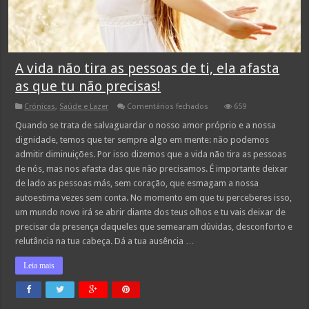
A vida não tira as pessoas de ti, ela afasta
as que tu não precisas!
em
Crónicas
,
Saúde e Lazer
Comentários fechados
659
A
vida
Quando se trata de salvaguardar o nosso amor próprio e a nossa
não
dignidade, temos que ter sempre algo em mente: não podemos
tira
as
admitir diminuições. Por isso dizemos que a vida não tira as pessoas
pessoas
de nós, mas nos afasta das que não precisamos. É importante deixar
de
ti,
de lado as pessoas más, sem coração, que esmagam a nossa
ela
afasta
autoestima vezes sem conta. No momento em que tu perceberes isso,
as
um mundo novo irá se abrir diante dos teus olhos e tu vais deixar de
que
tu
precisar da presença daqueles que semearam dúvidas, desconforto e
não
relutância na tua cabeça. Dá a tua ausência …
precisas!
Leia mais