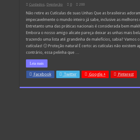
Cuidados
,
Depilação
0
200
Não retire as Cutículas de suas Unhas Que as brasileiras adoram
impecavelmente o mundo inteiro já sabe, inclusive as melhores 
Entretanto uma das práticas nacionais é considerada bem maléf
Embora o nosso amigo alicate pareça deixar as unhas mais bela
trazendo uma lista até grandinha de malefícios, sabia? Vamos
cutículas! 🙂 Proteção natural É certo: as cutículas não existe
contrário, essa pelinha que …
Leia mais
Facebook
Twitter
Google +
Pinterest