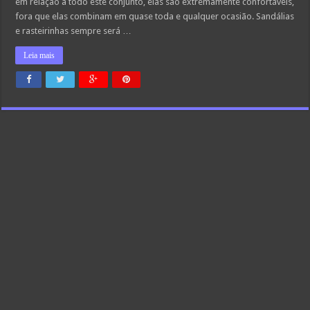
em relação a todo este conjunto, elas são extremamente confortáveis,
fora que elas combinam em quase toda e qualquer ocasião. Sandálias
e rasteirinhas sempre será …
Leia mais