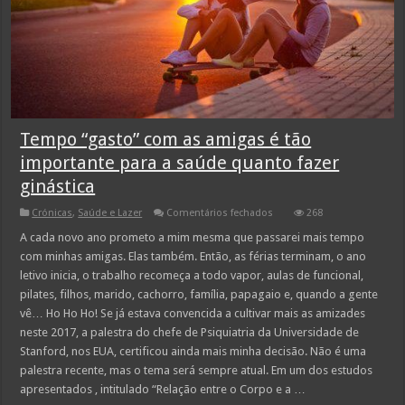
Tempo “gasto” com as amigas é tão
importante para a saúde quanto fazer
ginástica
em
Crónicas
,
Saúde e Lazer
Comentários fechados
268
Tempo
“gasto”
A cada novo ano prometo a mim mesma que passarei mais tempo
com
com minhas amigas. Elas também. Então, as férias terminam, o ano
as
amigas
letivo inicia, o trabalho recomeça a todo vapor, aulas de funcional,
é
pilates, filhos, marido, cachorro, família, papagaio e, quando a gente
tão
importante
vê… Ho Ho Ho! Se já estava convencida a cultivar mais as amizades
para
a
neste 2017, a palestra do chefe de Psiquiatria da Universidade de
saúde
Stanford, nos EUA, certificou ainda mais minha decisão. Não é uma
quanto
fazer
palestra recente, mas o tema será sempre atual. Em um dos estudos
ginástica
apresentados , intitulado “Relação entre o Corpo e a …