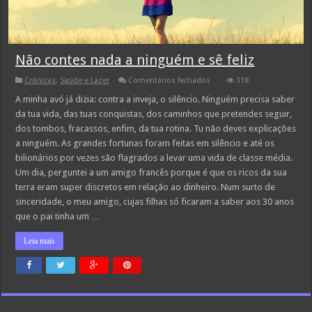
Não contes nada a ninguém e sê feliz
em
Crónicas
,
Saúde e Lazer
Comentários fechados
318
Não
contes
A minha avó já dizia: contra a inveja, o silêncio. Ninguém precisa saber
nada
da tua vida, das tuas conquistas, dos caminhos que pretendes seguir,
a
ninguém
dos tombos, fracassos, enfim, da tua rotina. Tu não deves explicações
e
a ninguém. As grandes fortunas foram feitas em silêncio e até os
sê
feliz
bilionários por vezes são flagrados a levar uma vida de classe média.
Um dia, perguntei a um amigo francês porque é que os ricos da sua
terra eram super discretos em relação ao dinheiro. Num surto de
sinceridade, o meu amigo, cujas filhas só ficaram a saber aos 30 anos
que o pai tinha um …
Leia mais