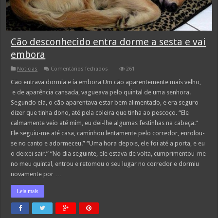
Cão desconhecido entra dorme a sesta e vai
embora
em
Notícias
Comentários fechados
261
Cão
desconhecido
Cão entrava dormia e ia embora Um cão aparentemente mais velho,
entra
e de aparência cansada, vagueava pelo quintal de uma senhora.
dorme
a
Segundo ela, o cão aparentava estar bem alimentado, e era seguro
sesta
dizer que tinha dono, até pela coleira que tinha ao pescoço. “Ele
e
vai
calmamente veio até mim, eu dei-lhe algumas festinhas na cabeça.”
embora
Ele seguiu-me até casa, caminhou lentamente pelo corredor, enrolou-
se no canto e adormeceu.” “Uma hora depois, ele foi até a porta, e eu
o deixei sair.” “No dia seguinte, ele estava de volta, cumprimentou-me
no meu quintal, entrou e retomou o seu lugar no corredor e dormiu
novamente por …
Leia mais