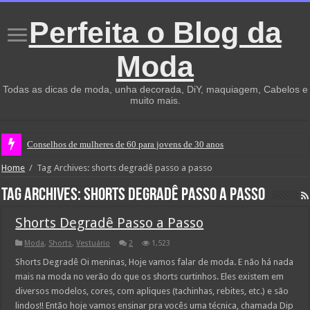
Perfeita o Blog da
Moda
Todas as dicas de moda, unha decorada, DiY, maquiagem, Cabelos e
muito mais.
Conselhos de mulheres de 60 para jovens de 30 anos
Home
/
Tag Archives: shorts degradê passo a passo
Tag Archives:
shorts degradê passo a passo
Shorts Degradê Passo a Passo
Moda
,
Shorts
,
Vestuário
2
1,523
Shorts Degradê Oi meninas, Hoje vamos falar de moda. E não há nada
mais na moda no verão do que os shorts curtinhos. Eles existem em
diversos modelos, cores, com apliques (tachinhas, rebites, etc.) e são
lindos!! Então hoje vamos ensinar pra vocês uma técnica, chamada Dip