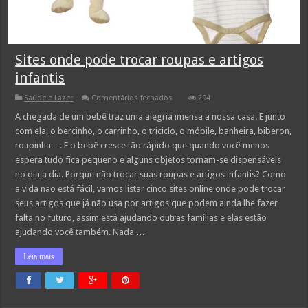
Sites onde pode trocar roupas e artigos
infantis
em
Saúde e Lazer
Comentários fechados
294
Sites
onde
A chegada de um bebê traz uma alegria imensa a nossa casa. E junto
pode
com ela, o bercinho, o carrinho, o triciclo, o móbile, banheira, biberon,
trocar
roupas
roupinha…. E o bebê cresce tão rápido que quando você menos
e
espera tudo fica pequeno e alguns objetos tornam-se dispensáveis
artigos
infantis
no dia a dia. Porque não trocar suas roupas e artigos infantis? Como
a vida não está fácil, vamos listar cinco sites online onde pode trocar
seus artigos que já não usa por artigos que podem ainda lhe fazer
falta no futuro, assim está ajudando outras famílias e elas estão
ajudando você também. Nada …
Leia mais