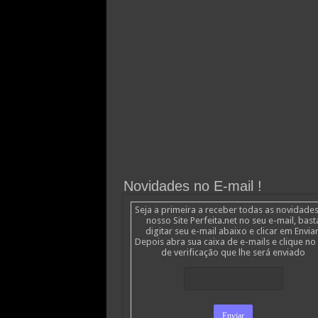
Novidades no E-mail !
Seja a primeira a receber todas as novidade
nosso Site Perfeita.net no seu e-mail, bast
digitar seu e-mail abaixo e clicar em Enviar
Depois abra sua caixa de e-mails e clique no 
de verificação que lhe será enviado