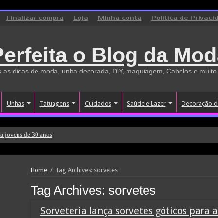
Finalizar compra
Loja
Minha conta
Politica de Privaci
Perfeita o Blog da Mod
 as dicas de moda, unha decorada, DiY, maquiagem, Cabelos e muito
Unhas
Tatuagens
Cuidados
Saúde e Lazer
Decoração d
a jovens de 30 anos
Home
/
Tag Archives: sorvetes
Tag Archives:
sorvetes
Sorveteria lança sorvetes góticos para 