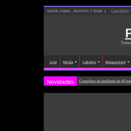
Carrinho
SEXTA-FEIRA , AGOSTO 7 2026
Todas
Loja
Moda
Cabelos
Maquiagem
Novidades
Conselhos de mulheres de 60 par