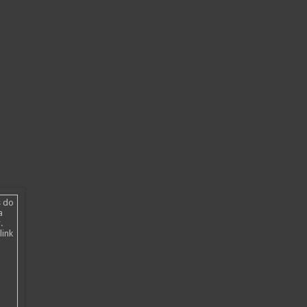
s do
a
.
link