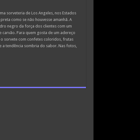
ma sorveteria de Los Angeles, nos Estados
or preta como se não houvesse amanhã. A
adro negro da força dos clientes com um
e carvão. Para quem gosta de um adereço
o sorvete com confetes coloridos, frutas
e a tendência sombria do sabor. Nas fotos,