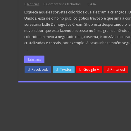
em
Notícias
Comentários fechados
434
Sorveteria
lança
Esqueça aqueles sorvetes coloridos que alegram a criançada. U
sorvetes
Unidos, está de olho no público gótico trevoso e que ama a c
góticos
para
sorveteria Little Damage Ice Cream Shop está despertando o l
amantes
novo sabor que está fazendo sucesso no Instagram: amêndoa 
da
cor
colorido em meio à negritude da guloseima, é possível decorar 
preta
cristalizadas e cereais, por exemplo. A casquinha também segu
…
Leia mais
Facebook
Twitter
Google +
Pinterest