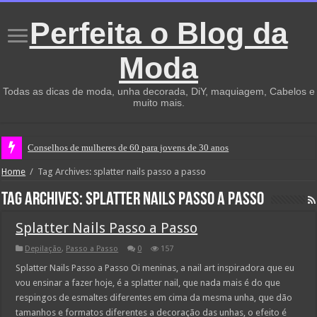
Perfeita o Blog da
Moda
Todas as dicas de moda, unha decorada, DiY, maquiagem, Cabelos e
muito mais.
Conselhos de mulheres de 60 para jovens de 30 anos
Home
/
Tag Archives: splatter nails passo a passo
Tag Archives:
splatter nails passo a passo
Splatter Nails Passo a Passo
Depilação
,
Passo a Passo
0
157
Splatter Nails Passo a Passo Oi meninas, a nail art inspiradora que eu
vou ensinar a fazer hoje, é a splatter nail, que nada mais é do que
respingos de esmaltes diferentes em cima da mesma unha, que dão
tamanhos e formatos diferentes a decoração das unhas, o efeito é