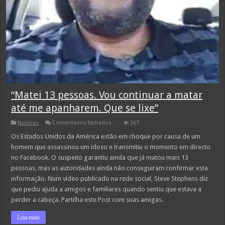
“Matei 13 pessoas. Vou continuar a matar
até me apanharem. Que se lixe”
em
Notícias
Comentários fechados
367
“Matei
13
Os Estados Unidos da América estão em choque por causa de um
pessoas.
homem que assassinou um idoso e transmitiu o momento em directo
Vou
continuar
no Facebook. O suspeito garantiu ainda que já matou mais 13
a
pessoas, mas as autoridades ainda não conseguiram confirmar esta
matar
até
informação. Num vídeo publicado na rede social, Steve Stephens diz
me
apanharem.
que pediu ajuda a amigos e familiares quando sentiu que estava a
Que
perder a cabeça. Partilha este Post com suas amigas.
se
lixe”
Leia mais