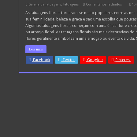
em
Galeria de Tatuagens
,
Tatuagens
Comentários fechados
1,4
15
Tatuagen
As tatuagens florais tornaram-se muito populares entre as m
Florais
sua feminilidade, beleza e graça e são uma escolha que pouca
delicadas
Algumas tatuagens florais começam com uma única flor e cres
ou arranjo floral. As tatuagens florais são mais decorativas do 
flores geralmente simbolizam uma emoção ou evento da vida. 
Leia mais
Facebook
Twitter
Google +
Pinterest