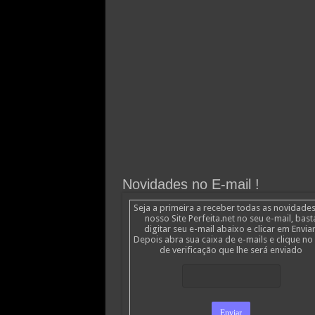
Novidades no E-mail !
Seja a primeira a receber todas as novidade
nosso Site Perfeita.net no seu e-mail, bast
digitar seu e-mail abaixo e clicar em Enviar
Depois abra sua caixa de e-mails e clique no 
de verificação que lhe será enviado