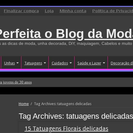
Finalizar compra
Loja
Minha conta
Politica de Privaci
Perfeita o Blog da Mod
 as dicas de moda, unha decorada, DiY, maquiagem, Cabelos e muito
Unhas
Tatuagens
Cuidados
Saúde e Lazer
Decoração d
a jovens de 30 anos
Home
/
Tag Archives: tatuagens delicadas
Tag Archives:
tatuagens delicada
15 Tatuagens Florais delicadas