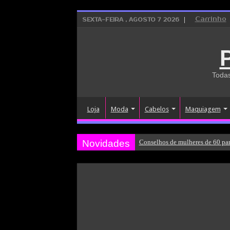
Carrinho
SEXTA-FEIRA , AGOSTO 7 2026
Todas
Loja
Moda
Cabelos
Maquiagem
Novidades
Conselhos de mulheres de 60 par