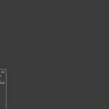
s do
a
.
link