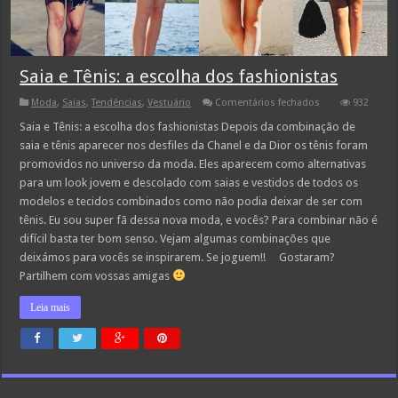
Saia e Tênis: a escolha dos fashionistas
em
Moda
,
Saias
,
Tendências
,
Vestuário
Comentários fechados
932
Saia
e
Saia e Tênis: a escolha dos fashionistas Depois da combinação de
Tênis:
saia e tênis aparecer nos desfiles da Chanel e da Dior os tênis foram
a
escolha
promovidos no universo da moda. Eles aparecem como alternativas
dos
para um look jovem e descolado com saias e vestidos de todos os
fashionistas
modelos e tecidos combinados como não podia deixar de ser com
tênis. Eu sou super fã dessa nova moda, e vocês? Para combinar não é
difícil basta ter bom senso. Vejam algumas combinações que
deixámos para vocês se inspirarem. Se joguem!! Gostaram?
Partilhem com vossas amigas
Leia mais