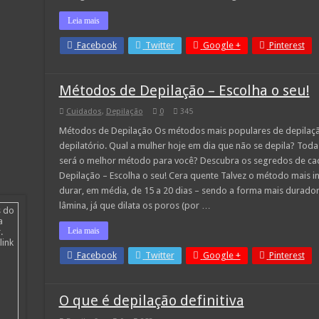
Leia mais
Facebook
Twitter
Google +
Pinterest
Métodos de Depilação – Escolha o seu!
Cuidados
,
Depilação
0
345
Métodos de Depilação Os métodos mais populares de depilação
depilatório. Qual a mulher hoje em dia que não se depila? Todas
será o melhor método para você? Descubra os segredos de ca
Depilação – Escolha o seu! Cera quente Talvez o método mais in
durar, em média, de 15 a 20 dias – sendo a forma mais durado
lâmina, já que dilata os poros (por …
s do
a
Leia mais
.
link
Facebook
Twitter
Google +
Pinterest
O que é depilação definitiva