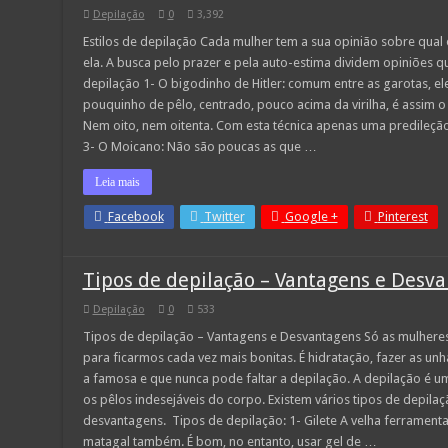
Depilação
0
3,392
Estilos de depilação Cada mulher tem a sua opinião sobre qual 
ela. A busca pelo prazer e pela auto-estima dividem opiniões qua
depilação 1- O bigodinho de Hitler: comum entre as garotas, e
pouquinho de pêlo, centrado, pouco acima da virilha, é assim o 
Nem oito, nem oitenta. Com esta técnica apenas uma predileção 
3- O Moicano: Não são poucas as que …
Leia mais
Facebook
Twitter
Google +
Pinterest
Tipos de depilação – Vantagens e Desv
Depilação
0
533
Tipos de depilação – Vantagens e Desvantagens Só as mulhere
para ficarmos cada vez mais bonitas. É hidratação, fazer as unha
a famosa e que nunca pode faltar a depilação. A depilação é 
os pêlos indesejáveis do corpo. Existem vários tipos de depila
desvantagens. Tipos de depilação: 1- Gilete A velha ferramenta 
matagal também. É bom, no entanto, usar gel de …