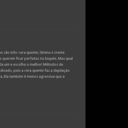
 são três: cera quente, lâmina e creme
 querem ficar perfeitas no biquíni. Mas qual
da um e escolha o melhor! Métodos de
dicado, pois a cera quente faz a depilação
ra. Ela também é menos agressiva que a