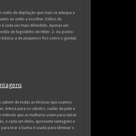
o estilo de depilação que mais se adequa a
nto ao estilo a escolher. Estilos de
le é cada vez mais difundido. Apenas um
estilo de bigodinho de Hitler. 2- Ao ponto:
básica: a de pequenos fios sobre o genital.
antagens
s sabem de todas as técnicas que usamos
s, tintura para os cabelos, cuidar da pele e
um método que as mulheres usam para retirar
ção, e cada um deles, apresenta vantagens e
para tirar a barba é usada para eliminar o