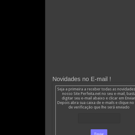
Novidades no E-mail !
Seja a primeira a receber todas as novidade
nosso Site Perfeita.net no seu e-mail, bast
digitar seu e-mail abaixo e clicar em Enviar
Depois abra sua caixa de e-mails e clique no 
de verificação que lhe será enviado