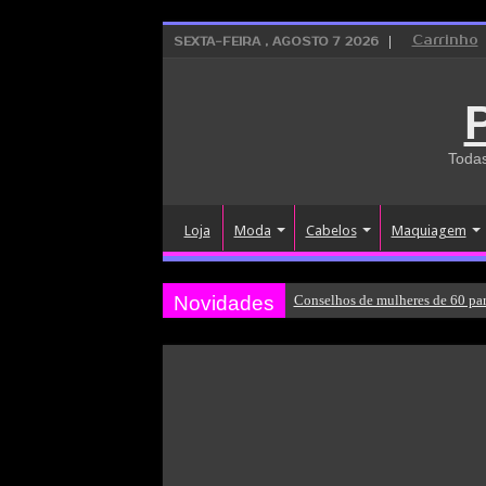
Carrinho
SEXTA-FEIRA , AGOSTO 7 2026
Todas
Loja
Moda
Cabelos
Maquiagem
Novidades
Conselhos de mulheres de 60 par