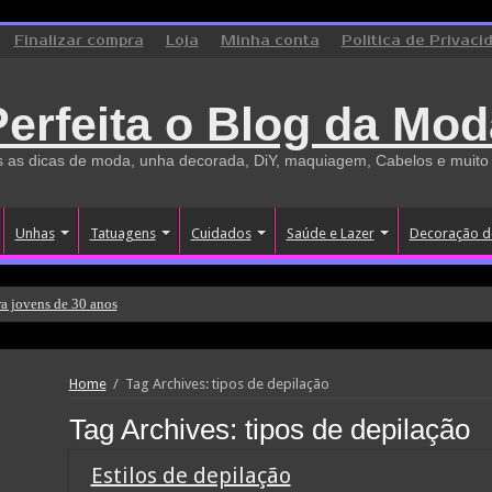
Finalizar compra
Loja
Minha conta
Politica de Privaci
Perfeita o Blog da Mod
 as dicas de moda, unha decorada, DiY, maquiagem, Cabelos e muito
Unhas
Tatuagens
Cuidados
Saúde e Lazer
Decoração d
a jovens de 30 anos
Home
/
Tag Archives: tipos de depilação
Tag Archives:
tipos de depilação
Estilos de depilação