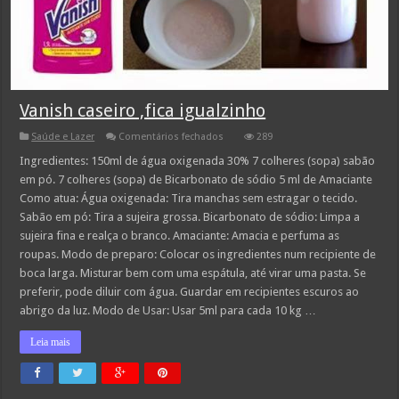
Vanish caseiro ,fica igualzinho
em
Saúde e Lazer
Comentários fechados
289
Vanish
caseiro
Ingredientes: 150ml de água oxigenada 30% 7 colheres (sopa) sabão
,fica
em pó. 7 colheres (sopa) de Bicarbonato de sódio 5 ml de Amaciante
igualzinho
Como atua: Água oxigenada: Tira manchas sem estragar o tecido.
Sabão em pó: Tira a sujeira grossa. Bicarbonato de sódio: Limpa a
sujeira fina e realça o branco. Amaciante: Amacia e perfuma as
roupas. Modo de preparo: Colocar os ingredientes num recipiente de
boca larga. Misturar bem com uma espátula, até virar uma pasta. Se
preferir, pode diluir com água. Guardar em recipientes escuros ao
abrigo da luz. Modo de Usar: Usar 5ml para cada 10 kg …
Leia mais