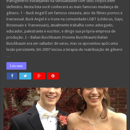
transgêneros esbanjando na sensualidade com seus corpos bem
homens
conhecidos
definidos. Nesta lista você conhecerá as mais famosas mudança de
que
gênero. 1 – Buck Angel É um famoso cineasta, ator de filmes pornos e
nasceram
mulheres
transexual. Buck Angel é o ícone na comunidade LGBT (Lésbicas, Gays,
Bissexuais e Transexuais), atualmente trabalha como advogado,
educador, palestrante e escritor, e dirige sua própria empresa de
produção. 2 – Balian Buschbaum (Yvonne Buschbaum) Balian
Buschbaum era um saltador de varas, mas se aposentou após uma
lesão persistente. Em 2007 iniciou a terapia de reatribuição de gênero
…
Leia mais