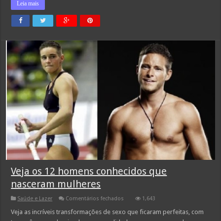
Leia mais
Veja os 12 homens conhecidos que
nasceram mulheres
em
Saúde e Lazer
Comentários fechados
1,643
Veja
os
Veja as incríveis transformações de sexo que ficaram perfeitas, com
12