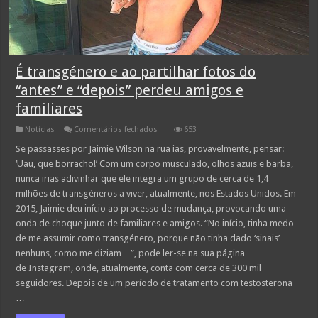
É transgénero e ao partilhar fotos do
“antes” e “depois” perdeu amigos e
familiares
em
Notícias
Comentários fechados
653
É
transgénero
Se passasses por Jaimie Wilson na rua ias, provavelmente, pensar:
e
‘Uau, que borracho!’ Com um corpo musculado, olhos azuis e barba,
ao
partilhar
nunca irias adivinhar que ele integra um grupo de cerca de 1,4
fotos
milhões de transgéneros a viver, atualmente, nos Estados Unidos. Em
do
“antes”
2015, Jaimie deu início ao processo de mudança, provocando uma
e
“depois”
onda de choque junto de familiares e amigos. “No início, tinha medo
perdeu
de me assumir como transgénero, porque não tinha dado ‘sinais’
amigos
e
nenhuns, como me diziam…”, pode ler-se na sua página
familiares
de Instagram, onde, atualmente, conta com cerca de 300 mil
seguidores. Depois de um período de tratamento com testosterona
…