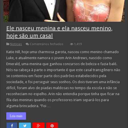
Ele nasceu menina e ela nasceu menino,
hoje são um casal
em
Notícias
Comentários fechados
1,419
Ele
nasceu
Katie Hill, hoje uma charmosa garota, nasceu como menino chamado
menina
Luke, e atualmente namora o jovem Arin Andrews, nascido como
e
ela
Emerald, uma menina que ganhou concursos de beleza e fazia balé.
nasceu
Nós na cabeça à parte o importante é que este casal transgênero não
menino,
hoje
se contentou em fazer parte dos padrões estabelecidos pela
são
um
sociedade, e foi perseguir seus sonhos. Os dois tiveram uma infância
casal
difícil, foram alvo de piadas maldosas no tempo da escola e não se
reconheciam no espelho. Arin não entendia porque tinha que ficar na
fila das meninas quando os professores iriam separá-los para
alguma brincadeira. “Foi …
Leia mais