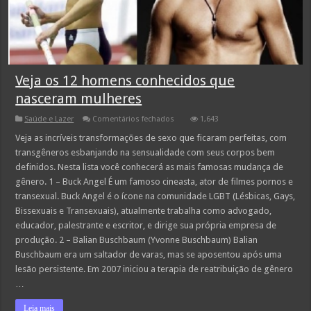
Veja os 12 homens conhecidos que
nasceram mulheres
em
Saúde e Lazer
Comentários fechados
1,643
Veja
os
Veja as incríveis transformações de sexo que ficaram perfeitas, com
12
transgêneros esbanjando na sensualidade com seus corpos bem
homens
conhecidos
definidos. Nesta lista você conhecerá as mais famosas mudança de
que
gênero. 1 – Buck Angel É um famoso cineasta, ator de filmes pornos e
nasceram
mulheres
transexual. Buck Angel é o ícone na comunidade LGBT (Lésbicas, Gays,
Bissexuais e Transexuais), atualmente trabalha como advogado,
educador, palestrante e escritor, e dirige sua própria empresa de
produção. 2 – Balian Buschbaum (Yvonne Buschbaum) Balian
Buschbaum era um saltador de varas, mas se aposentou após uma
lesão persistente. Em 2007 iniciou a terapia de reatribuição de gênero
…
Leia mais