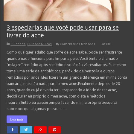
3 especiarias que você pode usar para se
livrar do acne
em
Cuidados
,
Cuidados/Dicas
Comentários fechados
801
3
especiarias
Como qualquer adulto que sofre de acne sabe, pode ser frustrante
que
quando nada funciona para limpar a pele. Você tenta o chamado
você
pode
“milagre” remédio após remédio e você não vê resultados. Eu mesmo
usar
tomei uma série de antibióticos, peróxido de benzoíla e outros
para
se
remédios por anos. Eles fizeram um grande diferença em minha conta
livrar
do
bancária, mas não nada para o meu acne.Finalmente depois de 20
acne
anos, quando eu já deveria ter ultrapassado a idade de ter acne,
decidi curar eu próprio o meu acne, com dieta e métodos
naturais.Então eu passei tempo fazendo minha própria pesquisa
sobre porque algumas pessoas …
Leia mais