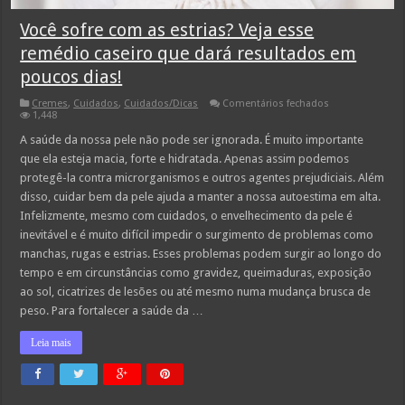
Você sofre com as estrias? Veja esse
remédio caseiro que dará resultados em
poucos dias!
em
Cremes
,
Cuidados
,
Cuidados/Dicas
Comentários fechados
Você
1,448
sofre
com
A saúde da nossa pele não pode ser ignorada. É muito importante
as
que ela esteja macia, forte e hidratada. Apenas assim podemos
estrias?
Veja
protegê-la contra microrganismos e outros agentes prejudiciais. Além
esse
disso, cuidar bem da pele ajuda a manter a nossa autoestima em alta.
remédio
caseiro
Infelizmente, mesmo com cuidados, o envelhecimento da pele é
que
dará
inevitável e é muito difícil impedir o surgimento de problemas como
resultados
manchas, rugas e estrias. Esses problemas podem surgir ao longo do
em
poucos
tempo e em circunstâncias como gravidez, queimaduras, exposição
dias!
ao sol, cicatrizes de lesões ou até mesmo numa mudança brusca de
peso. Para fortalecer a saúde da …
Leia mais