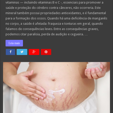
vitaminas — incluindo vitaminas B e C -, essenciais para promover a
que
nosso
saúde e proteção do cérebro contra cânceres, não ocorreria. Este
corpo
está
mineral também possui propriedades antioxidantes, e é fundamental
precisando
para a formação dos ossos. Quando há uma deficiência de manganês
de
algo.
no corpo, a saúde é afetada: fraqueza e tonturas em geral, quando
falamos de consequências leves. Entre as consequências graves,
podemos citar paralisia, perda de audição e cegueira. …
Leia mais