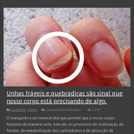
Unhas frágeis e quebradiças são sinal que
nosso corpo está precisando de algo.
em
Cuidados
,
Unhas
Comentários fechados
1,210
Unhas
frágeis
O manganês é um mineral vital que permite que o nosso corpo
e
funcione da maneira certa. Sem ele, os processos de cicatrização de
quebradiças
são
feridas, de metabolização dos carboidratos e de absorção de
sinal