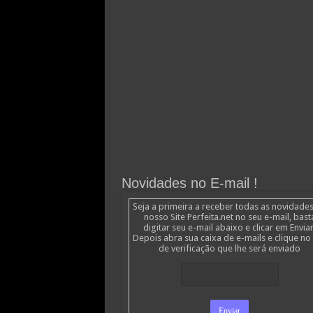
Novidades no E-mail !
Seja a primeira a receber todas as novidade
nosso Site Perfeita.net no seu e-mail, bast
digitar seu e-mail abaixo e clicar em Enviar
Depois abra sua caixa de e-mails e clique no 
de verificação que lhe será enviado