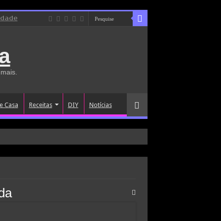
idade
a
 mais.
e Casa
Receitas
DIY
Notícias
da