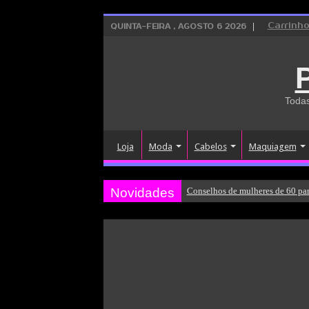
Carrinh
QUINTA-FEIRA , AGOSTO 6 2026
Todas
Loja
Moda
Cabelos
Maquiagem
Novidades
Conselhos de mulheres de 60 par