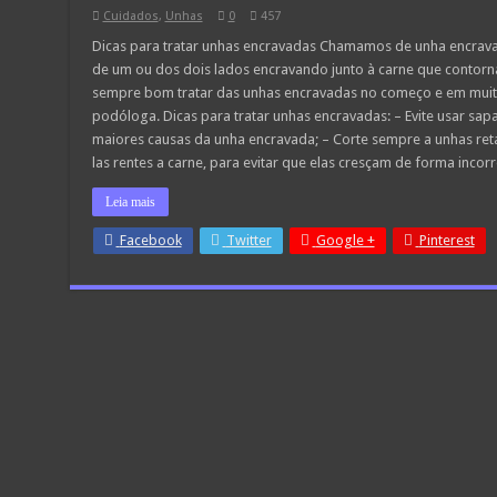
Cuidados
,
Unhas
0
457
Dicas para tratar unhas encravadas Chamamos de unha encrav
de um ou dos dois lados encravando junto à carne que contorna
sempre bom tratar das unhas encravadas no começo e em muito
podóloga. Dicas para tratar unhas encravadas: – Evite usar sap
maiores causas da unha encravada; – Corte sempre a unhas reta
las rentes a carne, para evitar que elas cresçam de forma incorr
Leia mais
Facebook
Twitter
Google +
Pinterest