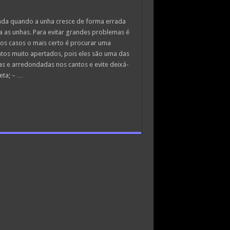
ada quando a unha cresce de forma errada
 as unhas. Para evitar grandes problemas é
s casos o mais certo é procurar uma
atos muito apertados, pois eles são uma das
s e arredondadas nos cantos e evite deixá-
eta; – …