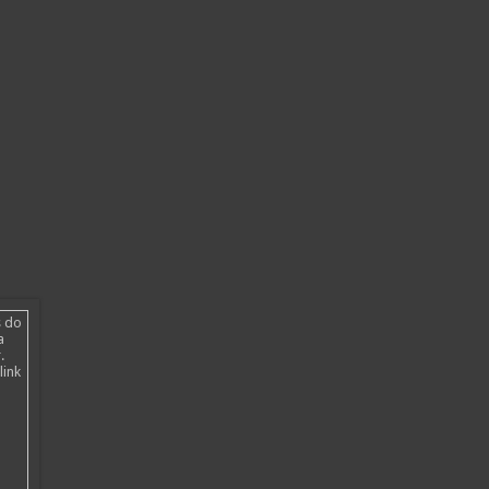
s do
a
.
link