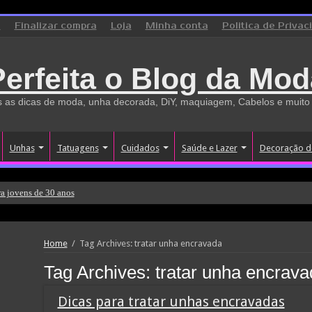
o
Finalizar compra
Loja
Minha conta
Politica de Privac
Perfeita o Blog da Mod
 as dicas de moda, unha decorada, DiY, maquiagem, Cabelos e muito
Unhas
Tatuagens
Cuidados
Saúde e Lazer
Decoração d
a jovens de 30 anos
Home
/
Tag Archives: tratar unha encravada
Tag Archives:
tratar unha encrava
Dicas para tratar unhas encravadas