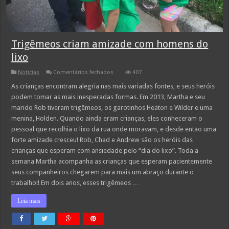
Trigêmeos criam amizade com homens do
lixo
em
Notícias
Comentários fechados
407
Trigêmeos
criam
As crianças encontram alegria nas mais variadas fontes, e seus heróis
amizade
podem tomar as mais inesperadas formas. Em 2013, Martha e seu
com
homens
marido Rob tiveram trigêmeos, os garotinhos Heaton e Wilder e uma
do
menina, Holden. Quando ainda eram crianças, eles conheceram o
lixo
pessoal que recolhia o lixo da rua onde moravam, e desde então uma
forte amizade cresceu! Rob, Chad e Andrew são os heróis das
crianças que esperam com ansiedade pelo “dia do lixo”. Toda a
semana Martha acompanha as crianças que esperam pacientemente
seus companheiros chegarem para mais um abraço durante o
trabalho!! Em dois anos, esses trigêmeos …
Leia mais