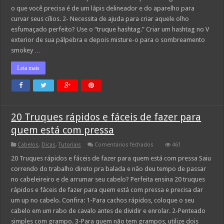
agora
o que você precisa é de um lápis delineador e do aparelho para
curvar seus cílios. 2- Necessita de ajuda para criar aquele olho
esfumaçado perfeito? Use o “truque hashtag.” Criar um hashtag no V
exterior de sua pálpebra e depois misture-o para o sombreamento
smokey …
Leia mais
20 Truques rápidos e fáceis de fazer para
quem está com pressa
em
Cabelos
,
Dicas
,
Tutoriais
Comentários fechados
461
20
Truques
20 Truques rápidos e fáceis de fazer para quem está com pressa Saiu
rápidos
correndo do trabalho direto pra balada e não deu tempo de passar
e
fáceis
no cabeleireiro e de arrumar seu cabelo? Perfeita ensina 20 truques
de
rápidos e fáceis de fazer para quem está com pressa e precisa dar
fazer
para
um up no cabelo. Confira: 1-Para cachos rápidos, coloque o seu
quem
está
cabelo em um rabo de cavalo antes de dividir e enrolar. 2-Penteado
com
simples com grampo. 3-Para quem não tem grampos, utilize dois
pressa