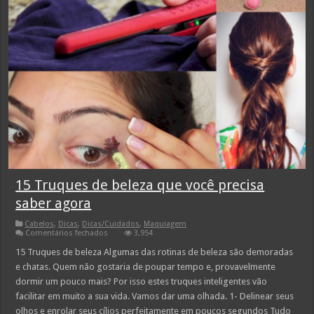
15 Truques de beleza que você precisa
saber agora
Cabelos
,
Dicas
,
Dicas/Cuidados
,
Maquiagem
em
Comentários fechados
3,954
15
Truques
15 Truques de beleza Algumas das rotinas de beleza são demoradas
de
e chatas. Quem não gostaria de poupar tempo e, provavelmente
beleza
que
dormir um pouco mais? Por isso estes truques inteligentes vão
você
facilitar em muito a sua vida. Vamos dar uma olhada. 1- Delinear seus
precisa
saber
olhos e enrolar seus cílios perfeitamente em poucos segundos Tudo