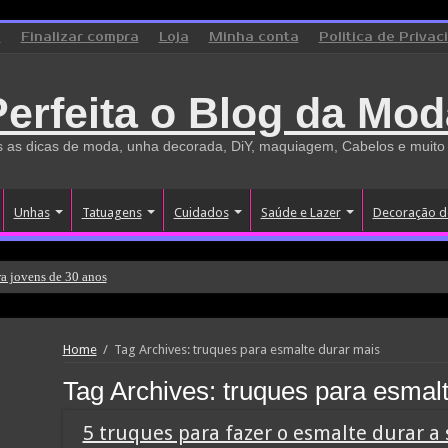
o
Finalizar compra
Loja
Minha conta
Politica de Privac
Perfeita o Blog da Mod
 as dicas de moda, unha decorada, DiY, maquiagem, Cabelos e muito
Unhas
Tatuagens
Cuidados
Saúde e Lazer
Decoração d
a jovens de 30 anos
Home
/
Tag Archives: truques para esmalte durar mais
Tag Archives:
truques para esmal
5 truques para fazer o esmalte durar 