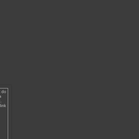
s do
a
.
link