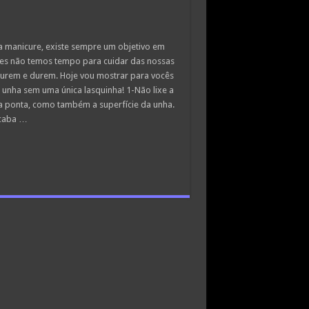
a manicure, existe sempre um objetivo em
es não temos tempo para cuidar das nossas
rem e durem. Hoje vou mostrar para vocês
a unha sem uma única lasquinha! 1-Não lixe a
a ponta, como também a superfície da unha.
acaba …