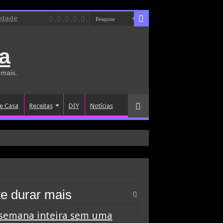
idade
a
 mais.
e Casa
Receitas
DIY
Notícias
te durar mais
a semana inteira sem uma