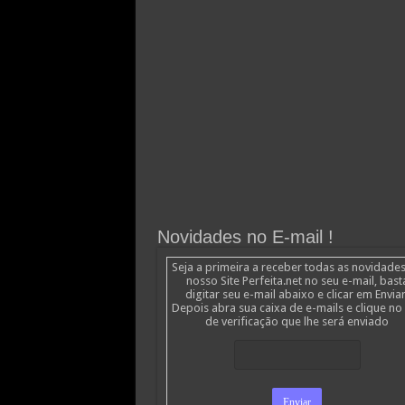
Novidades no E-mail !
Seja a primeira a receber todas as novidade
nosso Site Perfeita.net no seu e-mail, bast
digitar seu e-mail abaixo e clicar em Enviar
Depois abra sua caixa de e-mails e clique no 
de verificação que lhe será enviado