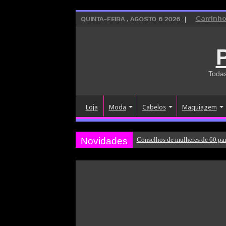
Carrinh
QUINTA-FEIRA , AGOSTO 6 2026
Todas
Loja
Moda
Cabelos
Maquiagem
Novidades
Conselhos de mulheres de 60 par