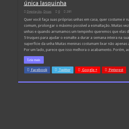
única lasquinha
Depilação
,
Dicas
0
281
Quer você faça suas próprias unhas em casa, quer costume ir n
comum, prolongar o máximo possível a esmaltação. Muitas vez
unhas e quando arrumamos um tempinho queremos que elas du
5 truques para ajudar o esmalte a durar a semana inteira na su
superfície da unha Muitas meninas costumam lixar não apenas 
Por um lado, parece que isso melhora o acabamento. Porém, 
Leia mais
Facebook
Twitter
Google +
Pinterest