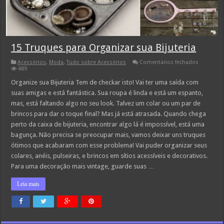
15 Truques para Organizar sua Bijuteria
em
Acessórios
,
Moda
,
Tudo sobre Acessórios
Comentários fechados
15
489
Truques
para
Organize sua Bijuteria Tem de checkar isto! Vai ter uma saída com
Organizar
suas amigas e está fantástica. Sua roupa é linda e está um espanto,
sua
Bijuteria
mas, está faltando algo no seu look. Talvez um colar ou um par de
brincos para dar o toque final? Mas já está atrasada. Quando chega
perto da caixa de bijuteria, encontrar algo lá é impossível, está uma
bagunça. Não precisa se preocupar mais, vamos deixar uns truques
ótimos que acabaram com esse problema! Vai puder organizar seus
colares, anéis, pulseiras, e brincos em sítios acessíveis e decorativos.
Para uma decoração mais vintage, guarde suas …
Leia mais