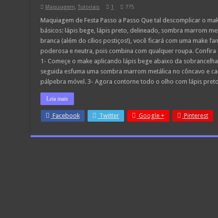
Maquiagem
,
Tutoriais
1
775
Maquiagem de Festa Passo a Passo Que tal descomplicar o ma
básicos: lápis bege, lápis preto, delineado, sombra marrom met
branca (além do cílios postiços!), você ficará com uma make f
poderosa e neutra, pois combina com qualquer roupa. Confira
1- Começe o make aplicando lápis bege abaixo da sobrancelha
seguida esfuma uma sombra marrom metálica no côncavo e cant
pálpebra móvel. 3- Agora contorne todo o olho com lápis pret
Leia mais
Facebook
Twitter
Google +
Pinterest