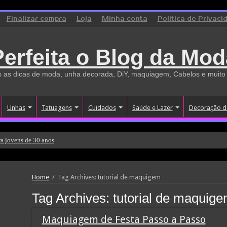
Finalizar compra
Loja
Minha conta
Politica de Privaci
Perfeita o Blog da Mod
 as dicas de moda, unha decorada, DiY, maquiagem, Cabelos e muito
Unhas
Tatuagens
Cuidados
Saúde e Lazer
Decoração d
a jovens de 30 anos
Home
/
Tag Archives: tutorial de maquigem
Tag Archives:
tutorial de maquig
Maquiagem de Festa Passo a Passo