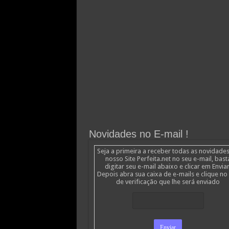
Novidades no E-mail !
Seja a primeira a receber todas as novidade
nosso Site Perfeita.net no seu e-mail, bast
digitar seu e-mail abaixo e clicar em Enviar
Depois abra sua caixa de e-mails e clique no 
de verificação que lhe será enviado