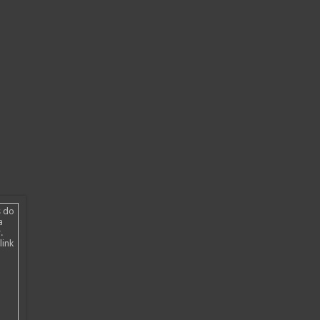
s do
a
.
link