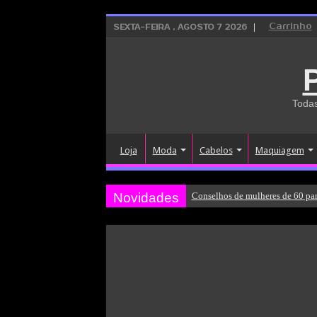
Carrinho
SEXTA-FEIRA , AGOSTO 7 2026
Todas
Loja
Moda
Cabelos
Maquiagem
Novidades
Conselhos de mulheres de 60 par