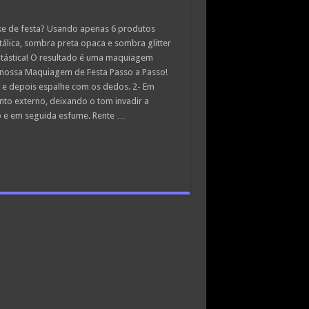
ke de festa? Usando apenas 6 produtos
álica, sombra preta opaca e sombra glitter
antástica! O resultado é uma maquiagem
 nossa Maquiagem de Festa Passo a Passo!
 e depois espalhe com os dedos. 2- Em
o externo, deixando o tom invadir a
o e em seguida esfume. Rente …