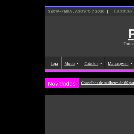
Carrinho
SEXTA-FEIRA , AGOSTO 7 2026
Todas
Loja
Moda
Cabelos
Maquiagem
Novidades
Conselhos de mulheres de 60 par