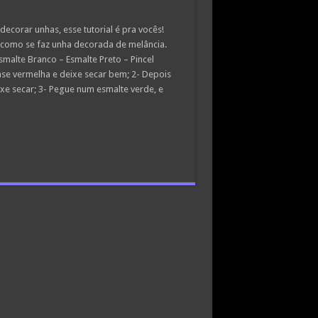
corar unhas, esse tutorial é pra vocês!
r como se faz unha decorada de melância.
smalte Branco – Esmalte Preto – Pincel
ase vermelha e deixe secar bem; 2- Depois
xe secar; 3- Pegue num esmalte verde, e