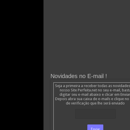
Novidades no E-mail !
Seja a primeira a receber todas as novidade
nosso Site Perfeita.net no seu e-mail, bast
digitar seu e-mail abaixo e clicar em Enviar
Depois abra sua caixa de e-mails e clique no 
de verificação que lhe será enviado