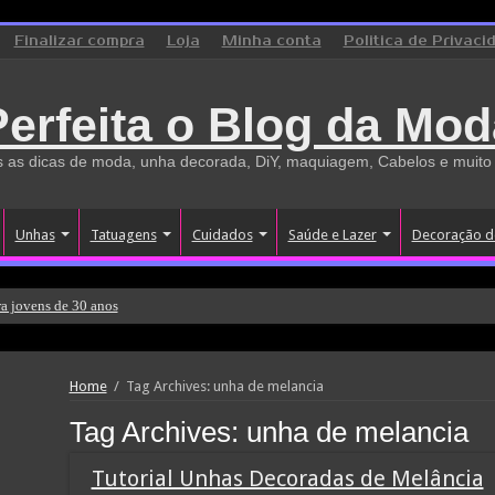
Finalizar compra
Loja
Minha conta
Politica de Privaci
Perfeita o Blog da Mod
 as dicas de moda, unha decorada, DiY, maquiagem, Cabelos e muito
Unhas
Tatuagens
Cuidados
Saúde e Lazer
Decoração d
a jovens de 30 anos
Home
/
Tag Archives: unha de melancia
Tag Archives:
unha de melancia
Tutorial Unhas Decoradas de Melância