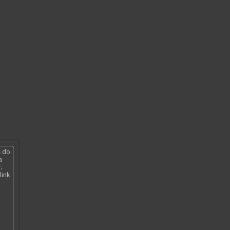
s do
a
.
link