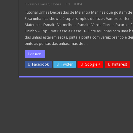
Passo a Passo
,
Unhas
1
854
Tutorial Unhas Decoradas de Melância Meninas que gostam de de
Essa unha fica show e é super simples de fazer. Vamos conferi
Material: – Esmalte Vermelho – Esmalte Verde Claro e Escuro – E
Fininho – Top Coat Passo a Passo: 1- Pinte as unhas com uma b
das unhas estarem secas, pinta a ponta com verniz branco e dei
pinte as pontas das unhas, mas de …
Leia mais
Facebook
Twitter
Google +
Pinterest